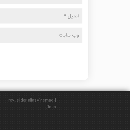
[rev_slider alias="nemad-
logo"]