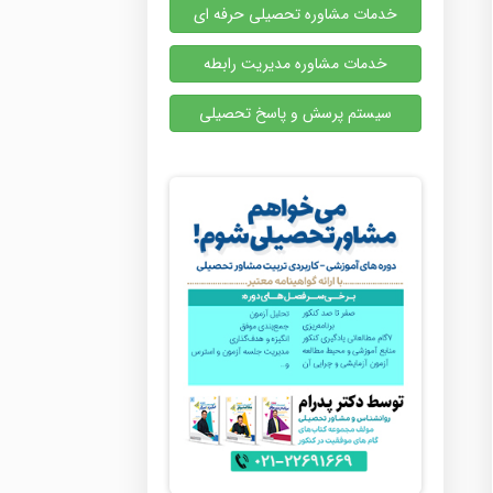
خدمات مشاوره تحصیلی حرفه ای
خدمات مشاوره مدیریت رابطه
سیستم پرسش و پاسخ تحصیلی