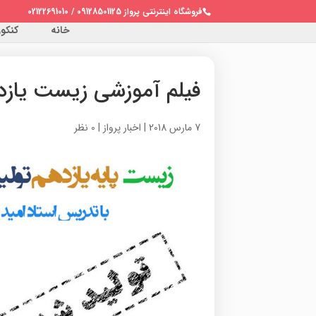
فروشگاه اینترنتی پرواز 09128501125 / 02122691010
خانه
کنکور 
فیلم آموزشی زیست یازد
7 مارس 2018
|
اخبار پرواز
|
0 نظر