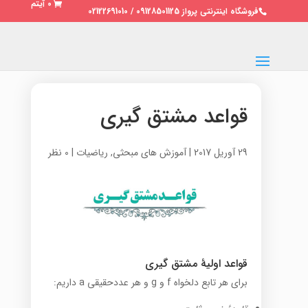
0 آیتم
فروشگاه اینترنتی پرواز 09128501125 / 02122691010
قواعد مشتق گیری
29 آوریل 2017
|
آموزش های مبحثی
,
ریاضیات
|
0 نظر
قواعد اولیهٔ مشتق گیری
برای هر تابع دلخواه f و g و هر عددحقیقی a داریم: