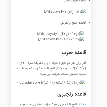
قاعدهٔ ضرب ثابت
قاعده جمع و تفریق
قاعده ضرب
اگر برای هر دو تابع دلخواه f و g تعریف شود h(x) =
f(x) g(x)، برای مشتق تابع h قاعدهٔ زیر، که به قاعده
ضرب مشهور است، تعریف می‌شود:
قاعده زنجیری
مشتق
تابع h که برای هر f و g دلخواهی به صورت