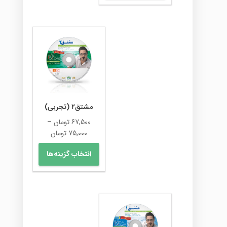
دارای
115,000 تومان
انواع
مختلفی
می
باشد.
گزینه
ها
ممکن
است
در
مشتق۲ (تجربی)
صفحه
67,500
تومان
–
محصول
محدوده
75,000
تومان
انتخاب
قیمت:
این
شوند
انتخاب گزینه‌ها
67,500 تومان
محصول
تا
دارای
75,000 تومان
انواع
مختلفی
می
باشد.
گزینه