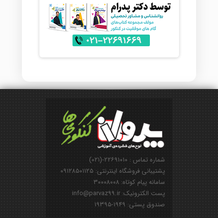
شماره تماس : ۲۲۶۹۱۰۱۰-(۰۲۱)
پشتیبانی فروشگاه اینترنتی: ۰۹۱۲۸۵۰۱۱۲۵
سامانه پیام کوتاه: ۳۰۰۰۸۰۰۸
پست الکترونیک: info@parvaz99.ir
صندوق پستی: ۱۹۴۹-۱۹۳۹۵