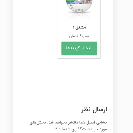
ها
ممکن
است
در
مشتق ۱
صفحه
80,000
تومان
محصول
این
انتخاب
انتخاب گزینه‌ها
محصول
شوند
دارای
انواع
مختلفی
می
باشد.
گزینه
ها
ممکن
ارسال نظر
است
در
نشانی ایمیل شما منتشر نخواهد شد.
بخش‌های
صفحه
موردنیاز علامت‌گذاری شده‌اند
*
محصول