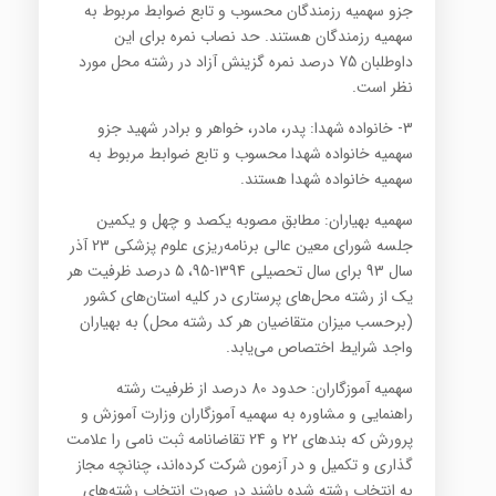
جزو سهمیه رزمندگان محسوب و تابع ضوابط مربوط به
سهمیه رزمندگان هستند. حد نصاب نمره برای این
داوطلبان 75 درصد نمره گزینش آزاد در رشته محل مورد
نظر است.
3- خانواده شهدا: پدر، مادر، خواهر و برادر شهید جزو
سهمیه خانواده شهدا محسوب و تابع ضوابط مربوط به
سهمیه خانواده شهدا هستند.
سهمیه بهیاران: مطابق مصوبه یکصد و چهل و یکمین
جلسه شورای معین عالی برنامه‌ریزی علوم پزشکی 23 آذر
سال 93 برای سال تحصیلی 1394-95، 5 درصد ظرفیت هر
یک از رشته محل‌های پرستاری در کلیه استان‌های کشور
(برحسب میزان متقاضیان هر کد رشته محل) به بهیاران
واجد شرایط اختصاص می‌یابد.
سهمیه آموزگاران: حدود 80 درصد از ظرفیت رشته
راهنمایی و مشاوره به سهمیه آموزگاران وزارت آموزش و
پرورش که بندهای 22 و 24 تقاضانامه ثبت نامی را علامت
گذاری و تکمیل و در آزمون شرکت کرده‌اند، چنانچه مجاز
به انتخاب رشته شده باشند در صورت انتخاب رشته‌های