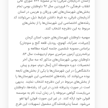
(استان آذربایجان شرقی) بنا بر مصوبه 732 شورای عالی
انقلاب فرهنگی 20 فروردین سال 92 داوطلبان بومی تمام
بخش‌های شهرستان‌های اهر، ورزقان و هریس در استان
آذربایجان شرقی، به شرط داشتن شرایط ذیل، می‌توانند کد
رشته‌های اختصاصی این شهرستان‌ها را از بخش‌های
مربوط به این دفترچه انتخاب کنند.
سهمیه داوطلبان شهرستان‌های جنوب استان کرمان
(جیرفت، عنبرآباد، کهنوج، رودبار، قلعه گنج و منوجان):
براساس مصوبه ششمین جلسه کمیته مطالعه و
برنامه‌ریزی آزمون سراسری سوم اردیبهشت سال 83
داوطلبان بومی شهرستان‌های مذکور که سه سال آخر
تحصیلات دوره متوسطه آنان (سال دوم، سوم و پیش
دانشگاهی) در این شهرستان‌ها یا یکی از بخش‌های تابعه
بوده می‌توانند کد رشته‌های اختصاصی این شهرستان‌ها را
از بخش‌های مربوط در این دفترچه انتخاب نمایند. بدیهی
است در صورت پذیرفته شدن در این کد رشته‌ها، داوطلبان
می‌بایست گواهی مربوطه را در زمان ثبت نام به موسسه
قبولی خود ارائه کنند. در غیر این صورت قبولی آنها لغو
می‌شود. ضمناً پذیرفته‌شدگان مشمول تسهیلات این طرح