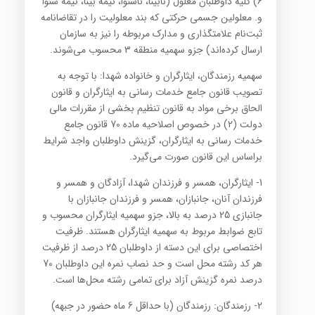
6) کلیه داوطلبان معلول (نابینا،‌ ناشنوا، نیمه بینا، نیمه شنوا
و. معلولین جسمی حرکتی که بند معلولیت را در تقاضانامه
ثبت‌نام علامتگذاری و مدارک مربوطه را نیز به سازمان
ارسال کرده‌اند) جزو سهمیه منطقه 3 محسوب می‌شوند.
سهمیه رزمندگان، ایثارگران و خانواده شهدا: با توجه به
تصویب قانون جامع خدمات رسانی به ایثارگران و قانون
الحاق برخی مواد به قانون تنظیم بخشی از مقررات مالی
دولت (2) در خصوص اصلاحیه ماده 70 قانون جامع
خدمات رسانی به ایثارگران، گزینش داوطلبان واجد شرایط
براساس این قانون صورت می‌گیرد.
1- ایثارگران، همسر و فرزندان شهدا، آزادگان و همسر و
فرزندان آنان، جانبازان، همسر و فرزندان جانبازان با
جانبازی 25 درصد به بالا، جزو سهمیه ایثارگران محسوب و
تابع ضوابط مربوط به سهمیه ایثارگران هستند. ظرفیت
اختصاصی برای این دسته از داوطلبان 25 درصد از ظرفیت
هر کد رشته محل است و حد نصاب نمره این داوطلبان 70
درصد نمره گزینش آزاد برای تمامی رشته‌ محل‌ها است.
2- رزمندگان: رزمندگان (با حداقل 6 ماه حضور در جبهه)