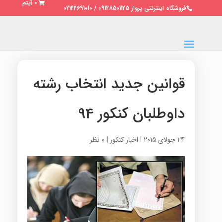
0 آیتم
فروشگاه اینترنتی پرواز 09128501125 / 02122691010
قوانین جدید انتخاب رشته
داوطلبان کنکور 94
24 جولای 2015
|
اخبار کنکور
|
0 نظر