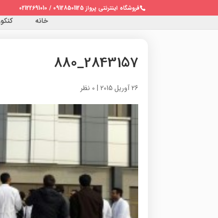
فروشگاه اینترنتی پرواز 09128501125 / 02122691010
خانه
کنکور 
2843157_880
26 آوریل 2015
|
0 نظر