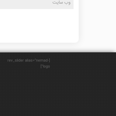
[rev_slider alias="nemad-
logo"]