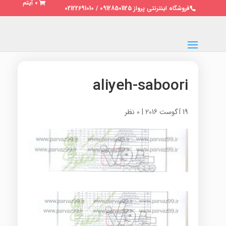
0 آیتم
فروشگاه اینترنتی پرواز 09128501125 / 02122691010
aliyeh-saboori
19 آگوست 2016
|
0 نظر