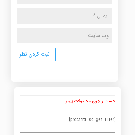
جست و جوی محصولات پرواز
[prdctfltr_sc_get_filter]