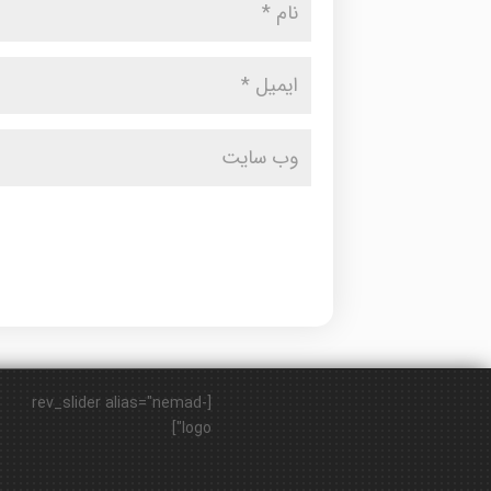
[rev_slider alias="nemad-
logo"]