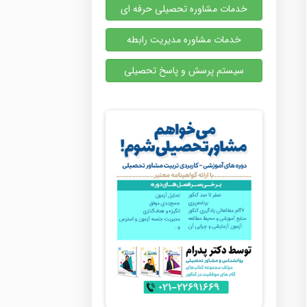
خدمات مشاوره تحصیلی حرفه ای
خدمات مشاوره مدیریت رابطه
سیستم پرسش و پاسخ تحصیلی