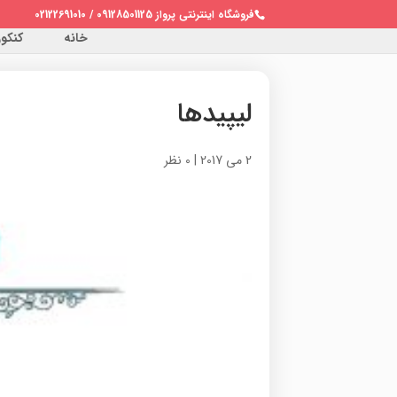
فروشگاه اینترنتی پرواز 09128501125 / 02122691010
خانه
کنکور 
لیپیدها
2 می 2017
|
0 نظر