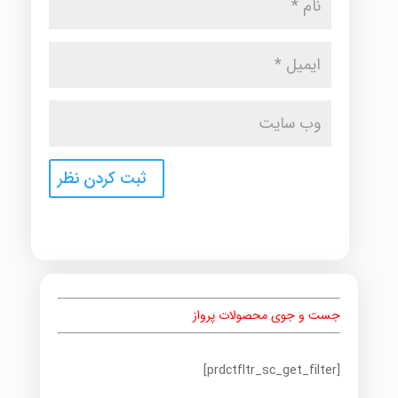
جست و جوی محصولات پرواز
[prdctfltr_sc_get_filter]