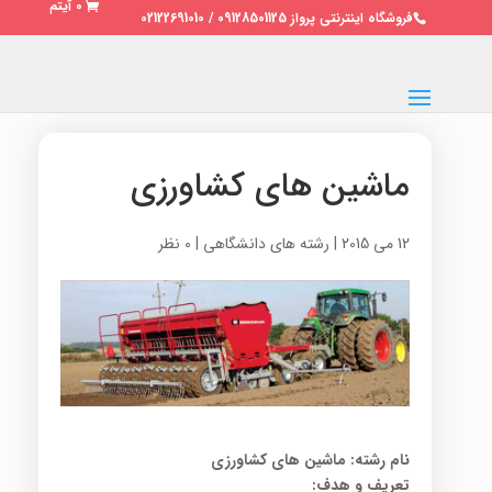
0 آیتم
فروشگاه اینترنتی پرواز 09128501125 / 02122691010
ماشین های کشاورزی
12 می 2015
|
رشته های دانشگاهی
|
0 نظر
نام رشته: ماشین های کشاورزی
تعریف و هدف
: