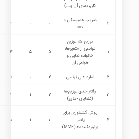
كاربردهاي آن و….)
ضريب همبستگي و
2
0
0
11
cov
توزيع ها، توزيع
توابعي از متغيرها،‌
3
5
5
1
خانواده نمايي و
خواص آن
2
آماره هاي ترتيبي
2
0
1
رفتار حدي توزيع‌ها
2
1
2
3
(قضاياي حدي)
روش‌ گشتاوري براي
4
يافتن
0
1
0
برآوردكننده‌ها(MME)