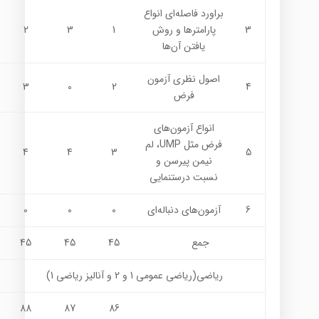
براورد فاصله‌اي انواع
3
پارامترها و روش
1
3
2
يافتن آن‌ها
اصول نظري آزمون
3
0
2
4
فرض
انواع آزمون‌هاي
فرض مثل UMP، لم
4
4
3
5
نيمن پيرسن و
نسبت درستنمايي
6
آزمون‌هاي دنباله‌اي
0
0
0
جمع
45
45
45
ریاضی(رياضي عمومي 1 و 2 و آناليز رياضي 1)
88
87
86