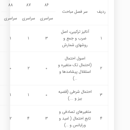
88
87
86
ردیف
سر فصل مباحث
سراسری
سراسری
سراسری
آناليز تركيبي، اصل
1
ضرب و جمع و
3
1
1
روشهاي شمارش
اصول احتمال
(احتمال تك متغيره و
0
2
0
2
استقلال پيشامدها و
…)
احتمال شرطي (قضيه
1
1
0
3
بيز و ….)
متغيرهاي تصادفي و
4
تابع احتمال ( اميد و
3
4
2
ورايانس و …)