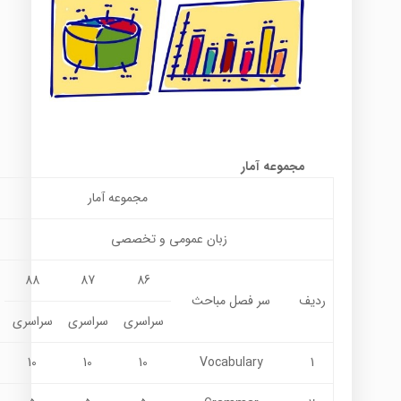
مجموعه آمار
مجموعه آمار
زبان عمومي و تخصصي
88
87
86
ردیف
سر فصل مباحث
سراسری
سراسری
سراسری
10
10
10
Vocabulary
1