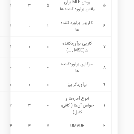
روش MLE براي
1
3
5
5
يافتن برآورد كننده ها
نا اريبي برآورد كننده
1
0
1
6
ها
كارايي برآوردكننده
1
0
0
7
ها(MSE , …)
سازگاري برآوردكننده
0
0
0
8
ها
9
برآوردگر بيز
0
0
0
انواع آماره‌ها و
1
خواص آن‌ها ( كافي،
0
3
3
كامل)
4
3
7
UMVUE
2