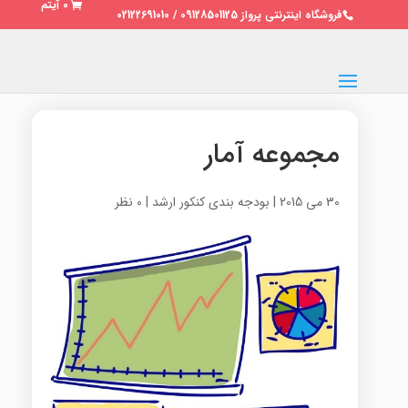
0 آیتم
فروشگاه اینترنتی پرواز 09128501125 / 02122691010
مجموعه آمار
30 می 2015
|
بودجه بندی کنکور ارشد
|
0 نظر