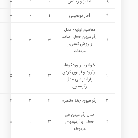
8
آناليز واريانس
0
2
0
9
آمار توصيفي
1
0
0
مفاهيم اوليه- مدل
رگرسيون خطي ساده
5
3
3
1
و روش كمترين
مربعات
خواص برآوردگرها،
برآورد و آزمون كردن
5
4
3
2
پارامترهاي مدل
رگرسيون
3
رگرسيون چند متغيره
4
3
2
مدل رگرسيون غير
4
خطي و آزمونهاي
3
1
0
مربوطه