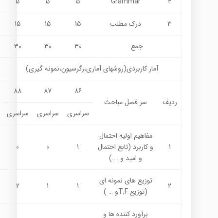
5
5
5
Grammar
2
3
درك مطلب
15
15
15
جمع
30
30
30
آمار كاربردي(روشهاي آماري،رگرسيون،نمونه گيري)
88
87
86
ردیف
سر فصل مباحث
سراسری
سراسری
سراسری
مفاهيم اوليه احتمال
1
و كاربرد (تابع احتمال
1
0
0
و اميد و ….)
توزيع هاي نمونه اي
2
1
1
2
(توزيع T,Fو … )
برآورد كننده ها و