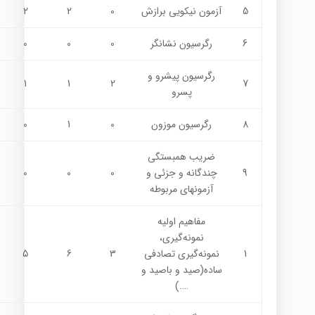
5
آزمون نيكويي برازش
0
2
2
6
رگرسيون نشانگر
0
0
0
رگرسيون پيشرو و
1
1
2
7
پسرو
8
رگرسيون موزون
0
1
0
ضريب همبستگي
9
چندگانه و جزئي و
0
0
0
آزمونهاي مربوطه
مفاهيم اوليه
نمونه‌گيري،
1
نمونه‌گيري تصادفي
3
6
5
ساده(صيد و باصيد و
….)