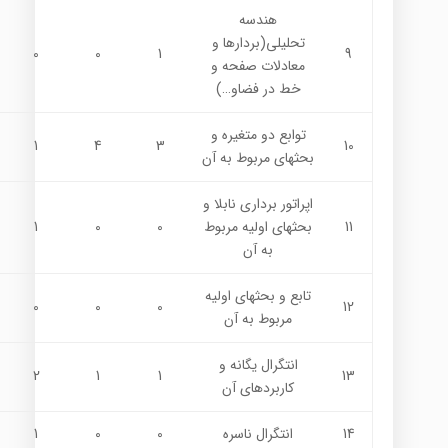
هندسه
تحليلي(بردارها و
0
0
1
9
معادلات صفحه و
خط در فضاو…)
توابع دو متغیره و
1
4
3
10
بحثهای مربوط به آن
اپراتور برداری نابلا و
11
بحثهای اولیه مربوط
0
0
1
به آن
تابع و بحثهای اولیه
0
0
0
12
مربوط به آن
انتگرال يگانه و
2
1
1
13
كاربردهاي آن
14
انتگرال ناسره
0
0
1