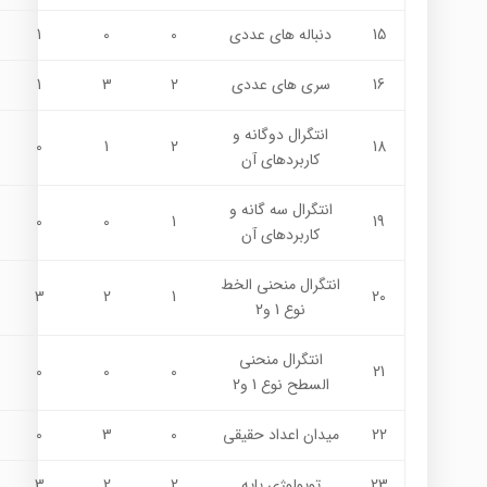
15
دنباله هاي عددي
0
0
1
16
سري هاي عددي
2
3
1
انتگرال دوگانه و
0
1
2
18
كاربردهاي آن
انتگرال سه گانه و
0
0
1
19
كاربردهاي آن
انتگرال منحني الخط
3
2
1
20
نوع 1 و2
انتگرال منحني
0
0
0
21
السطح نوع 1 و2
22
ميدان اعداد حقيقي
0
3
0
23
توپولوژی پایه
2
2
3