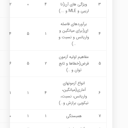
3
ويژگي هاي آن(نا
4
0
2
اريبي و MLE و ….)
برآوردهاي فاصله
اي(براي ميانگين و
4
5
1
4
واريانس و نسبت و
…)
مفاهيم اوليه آزمون
5
فرض(خطاها و تابع
2
5
6
توان و ..)
انواع آزمونهاي
آماري(ميانگين،
1
1
4
6
واريانس، نسبت،
نيكويي برازش و…)
7
همبستگي
1
1
0