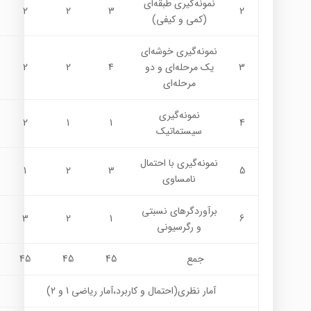
نمونه‌گيري طبقه‌اي
2
2
3
2
(كمي و كيفي)
نمونه‌گيري خوشه‌اي
3
يك مرحله‌اي و دو
4
2
2
مرحله‌اي
نمونه‌گيري
2
1
1
4
سيستماتيك
نمونه‌گيري با احتمال
1
2
3
5
نامساوي
برآوردگرهاي نسبتي
3
2
1
6
و رگرسيوني
جمع
45
45
45
آمار نظری(احتمال و كاربرد،آمار رياضي 1 و 2)