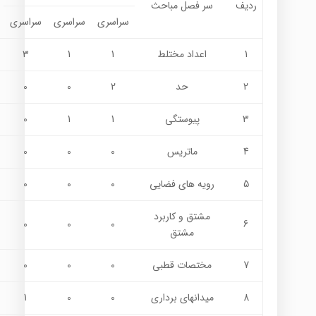
ردیف
سر فصل مباحث
سراسری
سراسری
سراسری
1
اعداد مختلط
1
1
3
2
حد
2
0
0
3
پيوستگي
1
1
0
4
ماتريس
0
0
0
5
رويه هاي فضايي
0
0
0
مشتق و كاربرد
0
0
0
6
مشتق
7
مختصات قطبي
0
0
0
8
ميدانهاي برداري
0
0
1