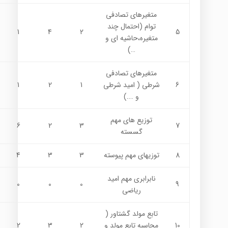
متغيرهاي تصادفي
توام (احتمال چند
1
4
2
5
متغيره،حاشيه اي و
…)
متغيرهاي تصادفي
6
شرطي ( اميد شرطي
1
2
1
و ….)
توزيع هاي مهم
6
2
3
7
گسسته
8
توزيهاي مهم پيوسته
3
3
4
نابرابري مهم اميد
0
0
0
9
رياضي
تابع مولد گشتاور (
10
محاسبه تابع مولد و
2
3
2