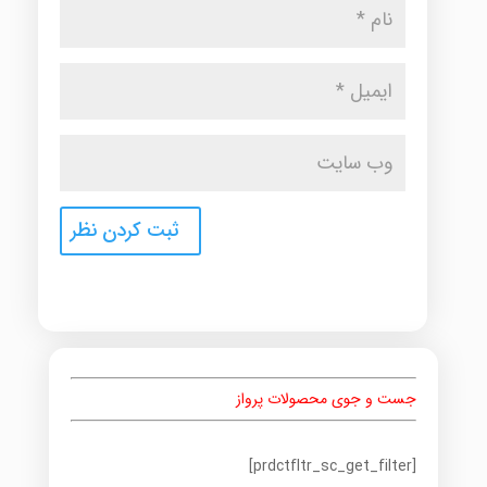
جست و جوی محصولات پرواز
[prdctfltr_sc_get_filter]