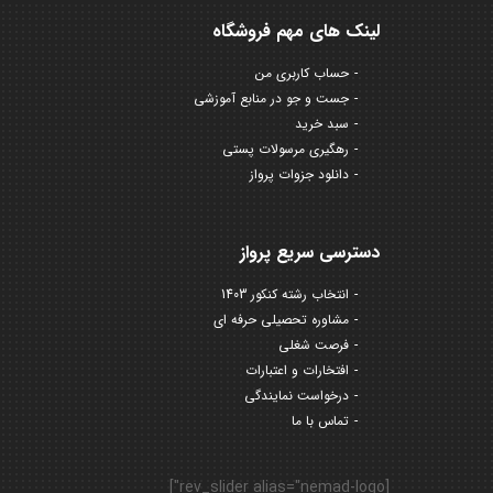
لینک های مهم فروشگاه
حساب کاربری من
جست و جو در منابع آموزشی
سبد خرید
رهگیری مرسولات پستی
دانلود جزوات پرواز
دسترسی سریع پرواز
انتخاب رشته کنکور 1403
مشاوره تحصیلی حرفه ای
فرصت شغلی
افتخارات و اعتبارات
درخواست نمایندگی
تماس با ما
[rev_slider alias="nemad-logo"]