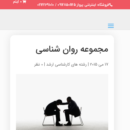
0 آیتم
فروشگاه اینترنتی پرواز 09128501125 / 02122691010
مجموعه روان شناسی
17 می 2015
|
رشته های کارشناسی ارشد
|
0 نظر