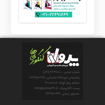
شماره تماس : ۲۲۶۹۱۰۱۰-(۰۲۱)
پشتیبانی فروشگاه اینترنتی: ۰۹۱۲۸۵۰۱۱۲۵
سامانه پیام کوتاه: ۳۰۰۰۸۰۰۸
پست الکترونیک: info@parvaz99.ir
صندوق پستی: ۱۹۴۹-۱۹۳۹۵