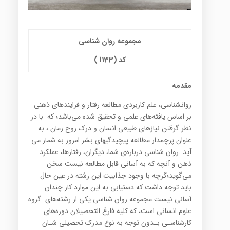
مجموعه روان شناسی
کد (1133
)
مقدمه
روانشناسی، علم کاربردی مطالعه رفتار و فرایندهای ذهنی
بر اساس یافته‌های علمی و تحقیق شده می‌باشد؛ که با در
نظر گرفتن نيازهاي طبيعي انسان و درك روح زمان ، به
عنوان پرچمدار مطالعه پيچيدگي‎هاي بشر امروز به شمار می
آید .روان شناسي درباره‌ي شما، ديگران، رفتارها، عملكرد
ذهن و آنچه كه به آساني قابل مطالعه نيست سخن
مي‌گويد؛گرچه با وجود جذابيت اين رشته در عين حال
بايد توجه داشت كه دستيابي به ‌اين موارد كار چندان
آساني نيست.مجموعه روان شناسي يكي از رشته‌هاي گروه
علوم انساني است، كه كليه فارغ التحصيلان دوره‌هاي
كارشناسـي بـدون توجه به نوع مدرك تحصيلي شـان