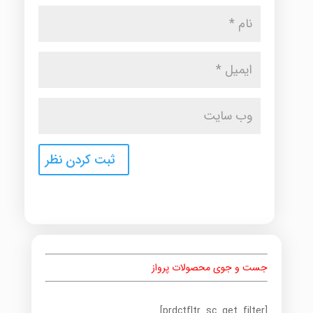
جست و جوی محصولات پرواز
[prdctfltr_sc_get_filter]