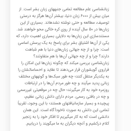
زبان­شناسی علم مطالعه تمامی جنبه­های زبان بشر است. از
میان بیش از ۶۰۰۰ زبان دنیا، بیشتر آن‌ها هرگز به درستی
توصیف، مطالعه و حتی نوشته نشده­اند. بسیاری از این
زبان‌ها در ۵۰ سال آینده از روی کره خاکی محو خواهند شد.
مستندسازی این زبان‌ها به دلایلی بسیاری اهمیت دارد، که
یکی از آن‌ها اشتیاق بشر برای پاسخ به یک پرسش اساسی
است: چرا و از چه جهاتی زبان‌های دنیا با هم شباهت
دارند؟ چرا و از چه جهاتی آن‌ها با هم متفاوتند؟
زبان‌شناسی بررسی می­کند که چگونه زبان‌ها این امکان را
فراروی گویشوران قرار می‌دهند تا عقاید و احساساتشان را
به یکدیگر منتقل کنند؛ چه طور سبک‌ها و گونه­های مختلف
زبانی پدید می­آیند و چه طور مردم آن‌ها را در ارتباطات
روزمره خود به کار می­گیرند؛ حال چه در موقعیتی غیررسمی
و چه در بافتی رسمی. مردم دارای دانشِ زبانی عظیم،
پیچیده و بسیار سازمان­یافته­ای هستند؛ با این وجود، تقریباً
تمامی این دانش به صورت ناخودآگاه است. این همان
دانشی است که به کار می­گیریم تا افکار خود را به زنجیر
کلام د‌رکشیم و آنچه دیگران به ما می­گویند را دریابیم.