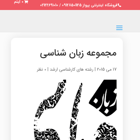
0 آیتم
فروشگاه اینترنتی پرواز 09128501125 / 02122691010
مجموعه زبان شناسی
17 می 2015
|
رشته های کارشناسی ارشد
|
0 نظر