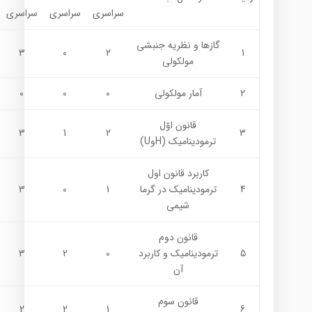
سراسری
سراسری
سراسری
گازها و نظريه جنبشي
3
0
2
1
مولكولي
2
آمار مولكولي
0
0
0
قانون اوّل
3
1
2
3
ترموديناميک (HوU)
كاربرد قانون اول
4
ترموديناميك در گرما
1
0
3
شيمي
قانون دوم
5
ترمودینامیک و كاربرد
0
2
3
آن
قانون سوم
2
2
1
6