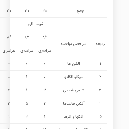
جمع
30
30
30
شيمي آلي
86
85
84
ردیف
سر فصل مباحث
سراسری
سراسری
سراسری
1
آلکان ها
0
0
0
2
سيكلو آلكانها
0
1
0
3
شيمي فضايي
3
1
2
4
آلكيل هاليدها
2
5
3
5
الكلها و اترها
1
3
1