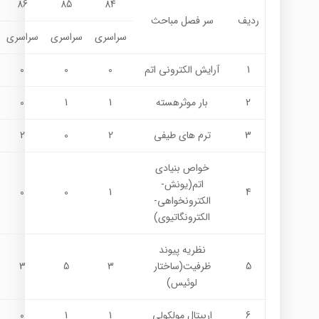
86
85
84
ردیف
سر فصل مباحث
سراسری
سراسری
سراسری
1
آرايش الکتروني اتم
0
0
0
2
بار موثرهسته
1
1
0
3
ترم هاي طيفي
2
0
2
خواص بنيادي
اتم(يونش-
0
0
1
4
الكترونخواهي-
الكترونگاتيوي)
نظريه پيوند
5
ظرفيت(ساختار
3
5
3
لوئيس)
6
اربیتال مولکولی
1
1
0