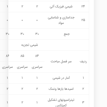
24
شيمي فيزيك آلي
2
2
1
جداسازی و شناسایی
0
0
0
25
مواد
جمع
30
30
30
شيمي تجزيه
86
85
84
ردیف
سر فصل مباحث
سراسری
سراسری
سراسری
1
آمار در شيمي
1
1
1
2
اسيدها بازها ونمک
2
2
2
تیتراسیونهای تشکیل
1
2
1
3
کمپلکس