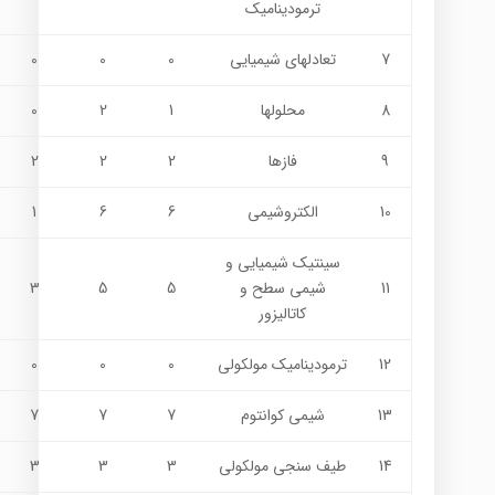
ترموديناميك
7
تعادلهاي شيميايي
0
0
0
8
محلولها
1
2
0
9
فازها
2
2
2
10
الكتروشيمي
6
6
1
سينتيك شيميايي و
11
شيمي سطح و
5
5
3
كاتاليزور
12
ترموديناميك مولكولي
0
0
0
13
شيمي كوانتوم
7
7
7
14
طيف سنجي مولكولي
3
3
3