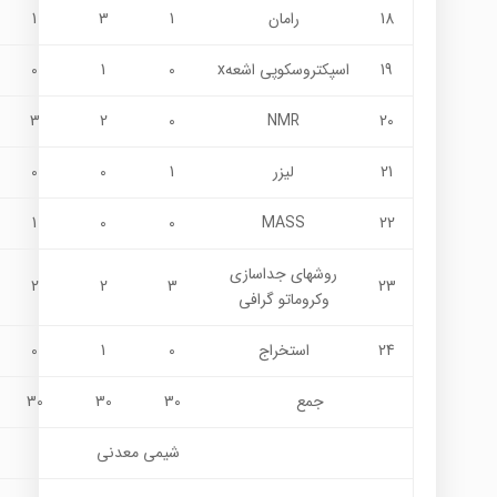
18
رامان
1
3
1
19
اسپکتروسکوپي اشعهx
0
1
0
3
2
0
NMR
20
21
لیزر
1
0
0
1
0
0
MASS
22
روشهاي جداسازي
2
2
3
23
وکروماتو گرافي
24
استخراج
0
1
0
جمع
30
30
30
شيمي معدني