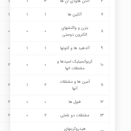
6
آلکن هاودي ان ها
3
1
1
7
آلکين ها
1
1
1
بنزن و واكنشهاي
0
0
0
8
الكترون دوستي
9
آلدهيد ها و كتونها
1
1
0
کربوکسيليک اسيدها و
2
0
0
10
مشتقات انها
آمين ها و مشتقات
2
1
2
11
آنها
12
فنول ها
0
0
2
13
مشتقات دو عاملي
2
0
2
هيدروكربنهاي