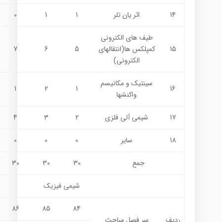
14
اثر يان تلر
1
1
0
طيف هاي الکتروني
15
کمپلکس ها(انتقالهاي
5
6
7
الكتروني)
سينتيک و مکانيسم
1
2
1
16
واکنشها
17
شيمي آلي فلزي
2
3
4
18
ساير
0
0
0
جمع
30
30
30
شيمي فيزيك
86
85
84
ردیف
سر فصل مباحث