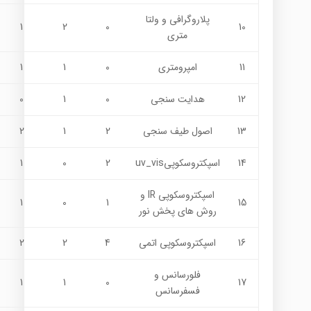
پلاروگرافي و ولتا
1
2
0
10
متري
11
امپرومتري
0
1
1
12
هدايت سنجي
0
1
0
13
اصول طيف سنجي
2
1
2
14
اسپکتروسکوپيuv_vis
2
0
1
اسپکتروسکوپي IR و
1
0
1
15
روش هاي پخش نور
16
اسپکتروسکوپي اتمي
4
2
2
فلورسانس و
1
1
0
17
فسفرسانس