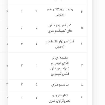
رسوب و واکنش هاي
3
1
3
4
رسوبي
کمپلکس و واکنش
0
0
0
5
هاي کمپلکسومتري
تیتراسیونهای اکسایش
1
2
1
6
-کاهش
مقدمه اي بر
الکتروشيمي و
1
2
2
7
تيتراسيون هاي
الکتروشيميايي
8
پتانسيو متري
5
2
3
کولو متري و
2
1
1
9
الکتروگراوي متري