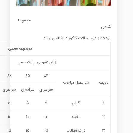
مجموعه
شیمی
بودجه بندی سوالات کنکور کارشناسی ارشد
مجموعه شيمي
زبان عمومي و تخصصي
86
85
84
ردیف
سر فصل مباحث
سراسری
سراسری
سراسری
1
گرامر
5
5
5
2
لغت
10
10
10
3
درك مطلب
15
15
15