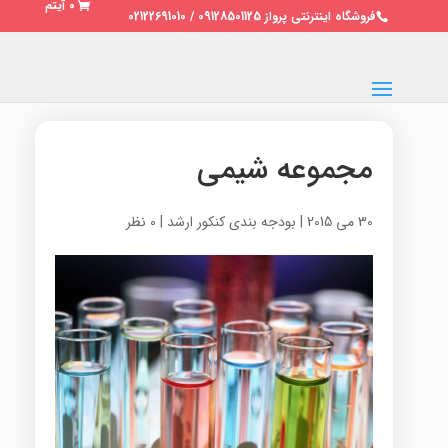
0 آیتم
فروشگاه اینترنتی پرواز 09128501125 / 02122691010
مجموعه شیمی
30 می 2015
|
بودجه بندی کنکور ارشد
|
0 نظر