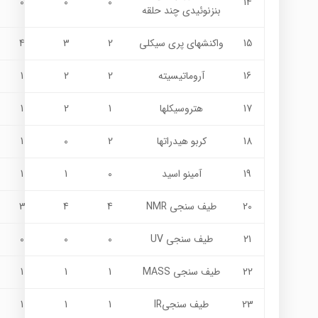
0
0
0
14
بنزنوئيدي چند حلقه
15
واكنشهاي پري سيكلي
2
3
4
16
آروماتيسيته
2
2
1
17
هتروسيكلها
1
2
1
18
كربو هيدراتها
2
0
1
19
آمينو اسيد
0
1
1
20
طیف سنجی NMR
4
4
3
21
طیف سنجی UV
0
0
0
22
طیف سنجی MASS
1
1
1
23
طیف سنجیIR
1
1
1