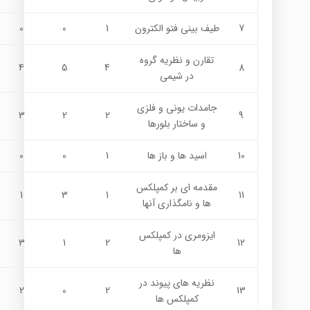
7
طیف بینی فتو الکترون
1
0
0
تقارن و نظريه گروه
4
5
4
8
در شيمي
جامدات يوني و فلزي
3
2
2
9
و ساختار بلورها
10
اسيد ها و باز ها
1
0
0
مقدمه اي بر کمپلکس
1
3
1
11
ها و نامگذاري آنها
ايزومري در کمپلکس
3
1
2
12
ها
نظريه هاي پيوند در
2
0
2
13
كمپلكس ها