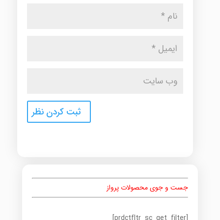
جست و جوی محصولات پرواز
[prdctfltr_sc_get_filter]