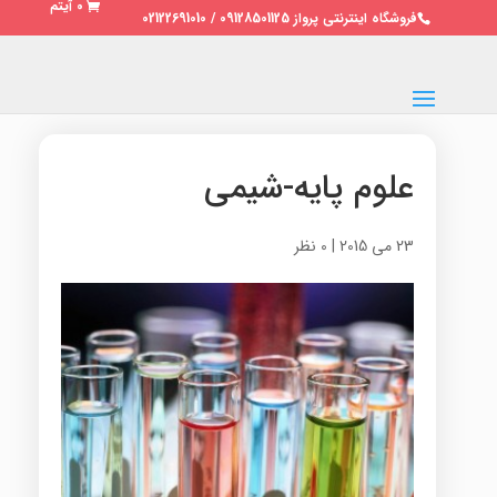
0 آیتم
فروشگاه اینترنتی پرواز 09128501125 / 02122691010
علوم پایه-شیمی
23 می 2015
|
0 نظر