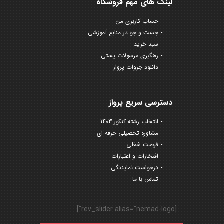
لینک های مهم فروشگاه
حساب کاربری من
جست و جو در منابع آموزشی
سبد خرید
رهگیری مرسولات پستی
دانلود جزوات پرواز
دسترسی سریع پرواز
انتخاب رشته کنکور 1403
مشاوره تحصیلی حرفه ای
فرصت شغلی
افتخارات و اعتبارات
درخواست نمایندگی
تماس با ما
[rev_slider alias="nemad-logo"]