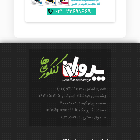
شماره تماس : ۲۲۶۹۱۰۱۰-(۰۲۱)
پشتیبانی فروشگاه اینترنتی: ۰۹۱۲۸۵۰۱۱۲۵
سامانه پیام کوتاه: ۳۰۰۰۸۰۰۸
پست الکترونیک: info@parvaz99.ir
صندوق پستی: ۱۹۴۹-۱۹۳۹۵