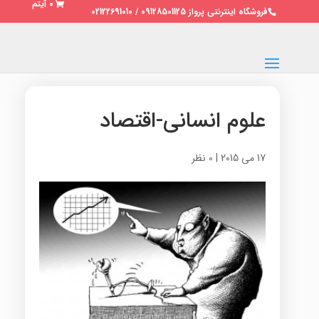
0 آیتم
فروشگاه اینترنتی پرواز 09128501125 / 02122691010
علوم انسانی-اقتصاد
17 می 2015
|
0 نظر