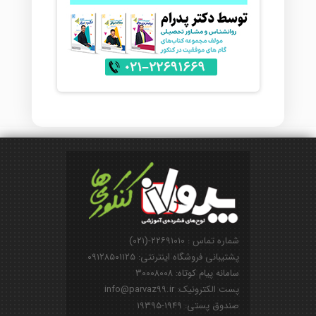
شماره تماس : ۲۲۶۹۱۰۱۰-(۰۲۱)
پشتیبانی فروشگاه اینترنتی: ۰۹۱۲۸۵۰۱۱۲۵
سامانه پیام کوتاه: ۳۰۰۰۸۰۰۸
پست الکترونیک: info@parvaz99.ir
صندوق پستی: ۱۹۴۹-۱۹۳۹۵