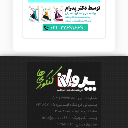
شماره تماس : ۲۲۶۹۱۰۱۰-(۰۲۱)
پشتیبانی فروشگاه اینترنتی: ۰۹۱۲۸۵۰۱۱۲۵
سامانه پیام کوتاه: ۳۰۰۰۸۰۰۸
پست الکترونیک: info@parvaz99.ir
صندوق پستی: ۱۹۴۹-۱۹۳۹۵