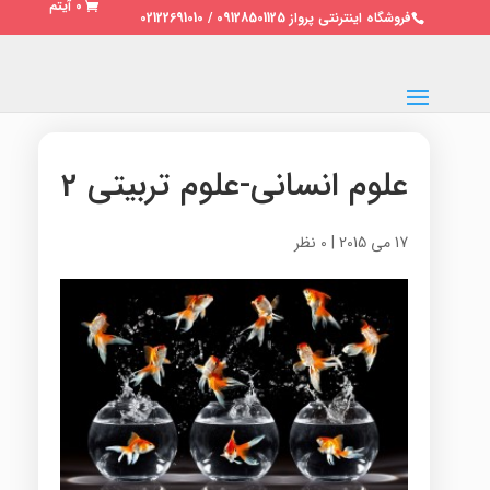
0 آیتم
فروشگاه اینترنتی پرواز 09128501125 / 02122691010
علوم انسانی-علوم تربیتی 2
17 می 2015
|
0 نظر