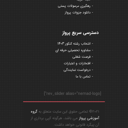
رهگیری مرسولات پستی
دانلود جزوات پرواز
دسترسی سریع پرواز
انتخاب رشته کنکور 1403
مشاوره تحصیلی حرفه ای
فرصت شغلی
افتخارات و اعتبارات
درخواست نمایندگی
تماس با ما
[rev_slider alias="nemad-logo"]
2021© تمامی حقوق این سایت متعلق به
گروه
آموزشی پرواز
می باشد، هرگونه کپی برداری از
آن پیگرد قانونی خواهد داشت.