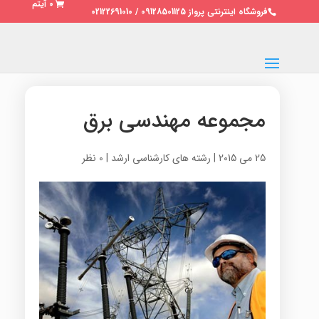
0 آیتم
فروشگاه اینترنتی پرواز 09128501125 / 02122691010
مجموعه مهندسی برق
25 می 2015
|
رشته های کارشناسی ارشد
|
0 نظر