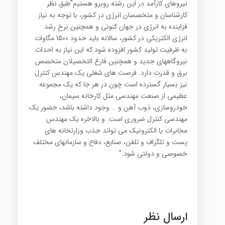
نيروهاي كارآمد در اين رشته روبرو هستيم”طبق نظر
كارشناسان و متخصصان انرژي در كشور، با توجه به نياز
فزاينده به انرژي در جهان كنوني و همچنين نرخ رشد
انرژي الكتريكي در كشور، سالانه بايد حدود 1500 مگاوات
به ظرفيت توليد كشور افزوده شود كه اين نياز به احداث
نيروگاههاي جديد و همچنين فارغ التحصيلان متخصص
برق و قدرت دارد. فرصت هاي شغلي يك مهندس كنترل
نيز بسيار گسترده است چون در هر جا كه يك مجموعه
عظيمي از صنعت مهندسي مثل كارخانه سيمان،
خودروسازي، ذوب آهن و … وجود داشته باشد، حضور يك
مهندسي كنترل ضروري است. و بالاخره يك مهندس
مخابرات يا الكترونيك مي تواند جذب وزارتخانه هاي
پست و تلگراف و تلفن، صنايع، دفاع و سازمانهاي مختلف
خصوصي و دولتي شود.”
ارسال نظر