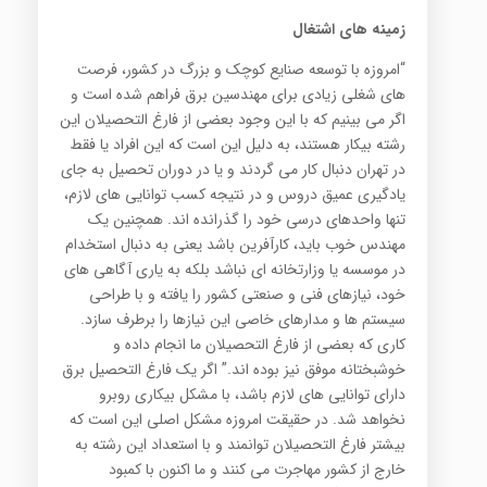
زمینه های اشتغال
“امروزه با توسعه صنايع كوچك و بزرگ در كشور، فرصت
هاي شغلي زيادي براي مهندسين برق فراهم شده است و
اگر مي بينيم كه با اين وجود بعضي از فارغ التحصيلان اين
رشته بيكار هستند، به دليل اين است كه اين افراد يا فقط
در تهران دنبال كار مي گردند و يا در دوران تحصيل به جاي
يادگيري عميق دروس و در نتيجه كسب توانايي هاي لازم،
تنها واحدهاي درسي خود را گذرانده اند. همچنين يك
مهندس خوب بايد، كارآفرين باشد يعني به دنبال استخدام
در موسسه يا وزارتخانه اي نباشد بلكه به ياري آگاهي هاي
خود، نيازهاي فني و صنعتي كشور را يافته و با طراحي
سيستم ها و مدارهاي خاصي اين نيازها را برطرف سازد.
كاري كه بعضي از فارغ التحصيلان ما انجام داده و
خوشبختانه موفق نيز بوده اند.” اگر يك فارغ التحصيل برق
داراي توانايي هاي لازم باشد، با مشكل بيكاري روبرو
نخواهد شد. در حقيقت امروزه مشكل اصلي اين است كه
بيشتر فارغ التحصيلان توانمند و با استعداد اين رشته به
خارج از كشور مهاجرت مي كنند و ما اكنون با كمبود