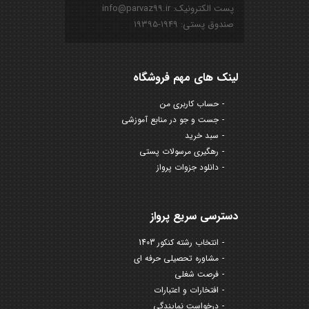
پست الکترونیک: info@parvaz99.ir
صندوق پستی: ۱۹۴۹-۱۹۳۹۵
لینک های مهم فروشگاه
حساب کاربری من
جست و جو در منابع آموزشی
سبد خرید
رهگیری مرسولات پستی
دانلود جزوات پرواز
دسترسی سریع پرواز
انتخاب رشته کنکور 1403
مشاوره تحصیلی حرفه ای
فرصت شغلی
افتخارات و اعتبارات
درخواست نمایندگی