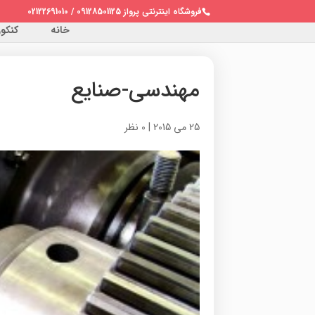
فروشگاه اینترنتی پرواز 09128501125 / 02122691010
خانه
کنکور 
مهندسی-صنایع
25 می 2015
|
0 نظر