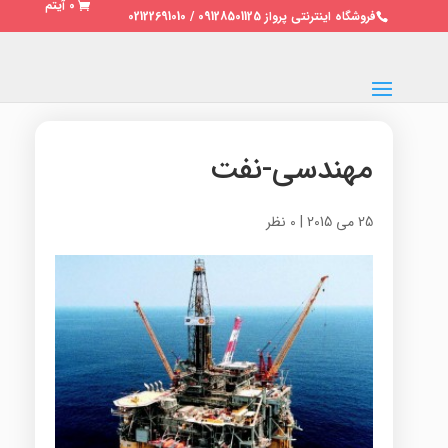
0 آیتم
فروشگاه اینترنتی پرواز 09128501125 / 02122691010
مهندسی-نفت
25 می 2015
|
0 نظر