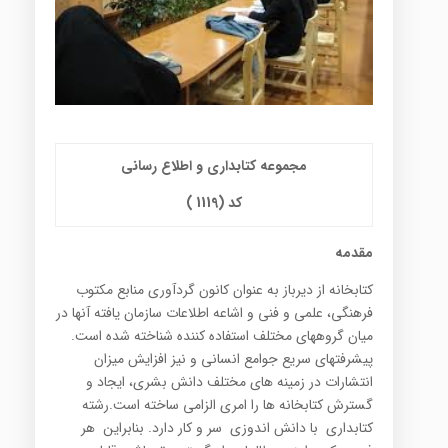
مجموعه کتابداری و اطلاع رسانی
کد (1119
)
مقدمه
کتابخانه از ديرباز به عنوان کانون گردآوري منابع مکتوب
فرهنگي، علمي و فني و اشاعه اطلاعات سازمان يافته آنها در
ميان گروههاي مختلف استفاده کننده شناخته شده است.
پيشرفتهاي سريع جوامع انساني و نيز افزايش ميزان
انتشارات در زمينه هاي مختلف دانش بشري، ايجاد و
گسترش کتابخانه ها را امري الزامي ساخته است.رشته
کتابداري با دانش اندوزي سر و کار دارد. بنابراين هر