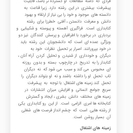
فردي که دامنه مطالعات او گسترده تر باشد، قابليت
پيشرفت بيشتري در اين رشته دارد. زيرا قناعت به
دانسته هاي موجود و خود را بي نياز از ارتقا» و بهبود
دانش و معرفت دانستن ، آفتي خطرزا براي رشته
کتابداري است. فراگيري آهسته و پيوسته و شکيبايي و
بردباري در برخورد با اطرافيان و پرسش کنندگان نيز دو
ويژگي عمده اي است که دانشجويان اين رشته بايد
در خود بپرورانند. اصرار بر تحميل نظرات خود به
ديگران و خودداري از شنيدن و تحليل کردن آرا» آنان ،
کتابدار را به تدريج در چارچوب بسته و بدون روزنه
اي محبوس مي کند و سبب مي شود که نه ديگران
تاب تحمل او را داشته باشند و نه او بتواند ديگران را
تحمل کند.زمینه های اشتغال: با توجه به پيشرفت
سريع جوامع انساني و افزايش ميزان انتشارات در
زمينه هاي مختلف دانش بشري ، ايجاد و گسترش
کتابخانه ها امري الزامي است. از اين رو کتابداري يکي
از رشته هايي است که چشم انداز فرصت هاي شغلي
آن بسيار روشن است.
زمینه های اشتغال