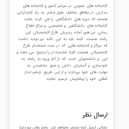
کتابخانه هاي عمومي در سراسر کشور و کتابخانه هاي
مدارس در مقاطع مختلف هنوز چشم به راه کتابداراني
هستند که دوره هاي دانشگاهي را طي کرده باشند.
کتابخانه هاي دانشگاهي و تخصصي و مراکز اطلاع
رساني نيز هنوز آماده پذيرش فارغ التحصيلان اين
رشته هستند. البته بايد به اين نکته نيز توجه داشت
که مراکز و کتابخانه هايي که در صدد استخدام فارغ
التحصيلان هستند، افراد شايسته تر را ترجيح مي دهند و
اين بر دانشجويان است که از آغاز ورود به رشته به
خودسازي و گسترش دانش و عمق بخشيدن به
مهارت هاي خود بپردازند و از اين طريق چشم انداز
شغلي خود را پيشاپيش ترسيم نمايند.
ارسال نظر
نشانی ایمیل شما منتشر نخواهد شد.
بخش‌های موردنیاز