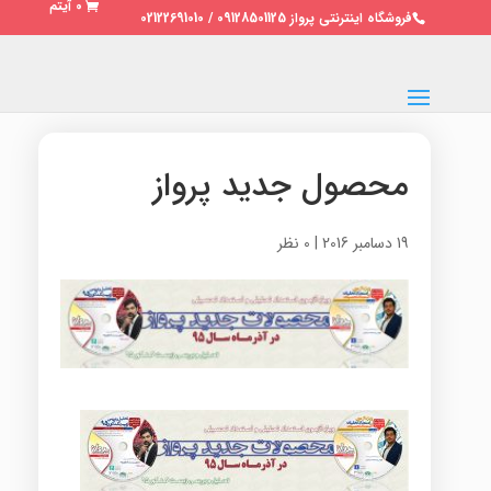
0 آیتم
فروشگاه اینترنتی پرواز 09128501125 / 02122691010
محصول جدید پرواز
19 دسامبر 2016
|
0 نظر