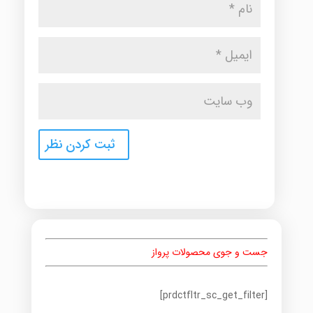
جست و جوی محصولات پرواز
[prdctfltr_sc_get_filter]