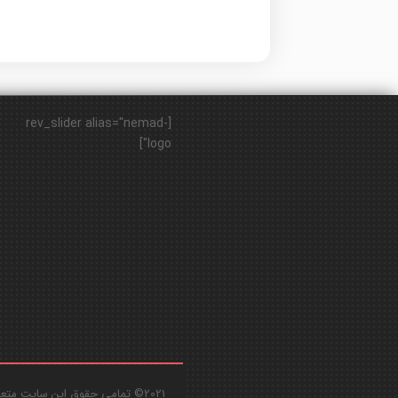
[rev_slider alias="nemad-
logo"]
2021© تمامی حقوق این سایت متعلق به