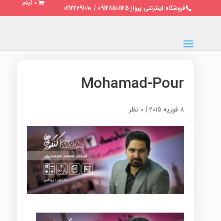
0 آیتم
فروشگاه اینترنتی پرواز 09128501125 / 02122691010
Mohamad-Pour
8 فوریه 2015
|
0 نظر