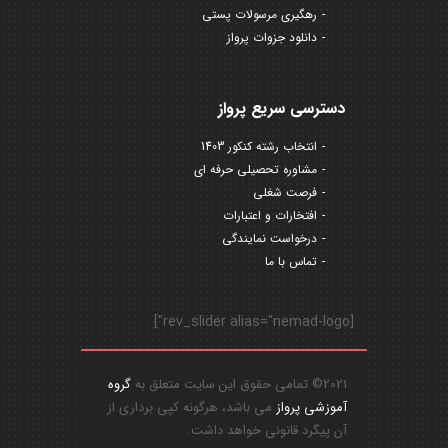
رهگیری مرسولات پستی
دانلود جزوات پرواز
دسترسی سریع پرواز
انتخاب رشته کنکور 1403
مشاوره تحصیلی حرفه ای
فرصت شغلی
افتخارات و اعتبارات
درخواست نمایندگی
تماس با ما
[rev_slider alias="nemad-logo"]
2021© تمامی حقوق این سایت متعلق به
گروه
آموزشی پرواز
می باشد، هرگونه کپی برداری از
آن پیگرد قانونی خواهد داشت.