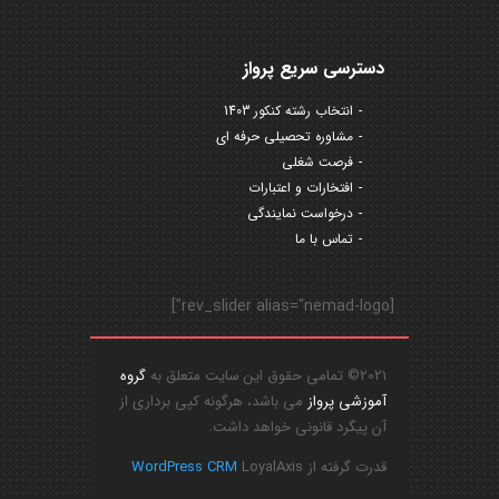
دسترسی سریع پرواز
انتخاب رشته کنکور 1403
مشاوره تحصیلی حرفه ای
فرصت شغلی
افتخارات و اعتبارات
درخواست نمایندگی
تماس با ما
[rev_slider alias="nemad-logo"]
2021© تمامی حقوق این سایت متعلق به
گروه
آموزشی پرواز
می باشد، هرگونه کپی برداری از
آن پیگرد قانونی خواهد داشت.
قدرت گرفته از
LoyalAxis
WordPress CRM