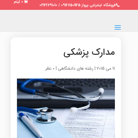
0 آیتم
فروشگاه اینترنتی پرواز 09128501125 / 02122691010
مدارک پزشکی
11 می 2015
|
رشته های دانشگاهی
|
0 نظر