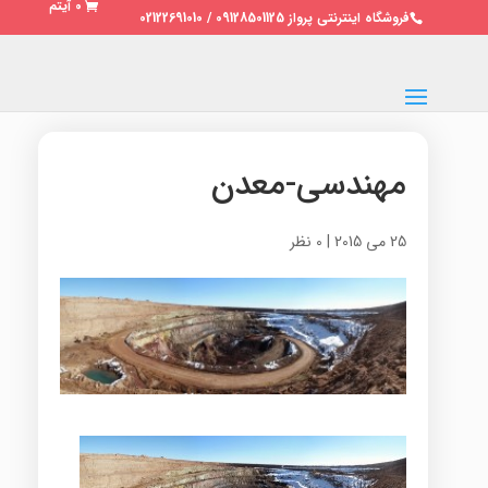
0 آیتم
فروشگاه اینترنتی پرواز 09128501125 / 02122691010
مهندسی-معدن
25 می 2015
|
0 نظر