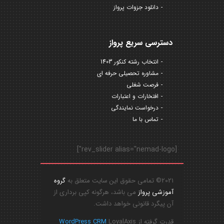
دانلود جزوات پرواز
دسترسی سریع پرواز
انتخاب رشته کنکور 1403
مشاوره تحصیلی حرفه ای
فرصت شغلی
افتخارات و اعتبارات
درخواست نمایندگی
تماس با ما
[rev_slider alias="nemad-logo"]
2021© تمامی حقوق این سایت متعلق به
گروه
آموزشی پرواز
می باشد، هرگونه کپی برداری از
آن پیگرد قانونی خواهد داشت.
قدرت گرفته از
LoyalAxis
WordPress CRM