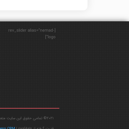
[rev_slider alias="nemad-
logo"]
2021© تمامی حقوق این سایت متعلق به
قدرت گرفته از
LoyalAxis
ress CRM