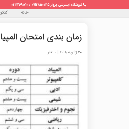
فروشگاه اینترنتی پرواز 09128501125 / 02122691010
خانه
کنکور 
زمان بندی امتحان المپیا
20 ژانویه 2018
|
0 نظر