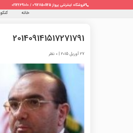
فروشگاه اینترنتی پرواز 09128501125 / 02122691010
خانه
کنکور 
201409141517271791
27 آوریل 2015
|
0 نظر