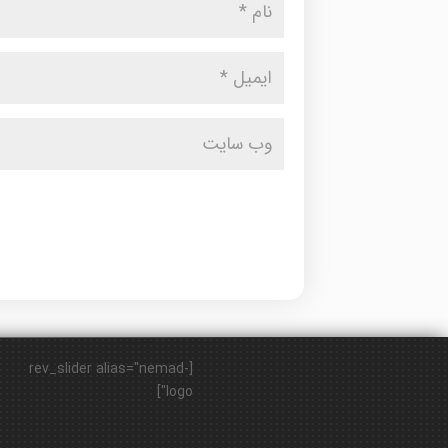
[rev_slider alias="nemad-
logo"]