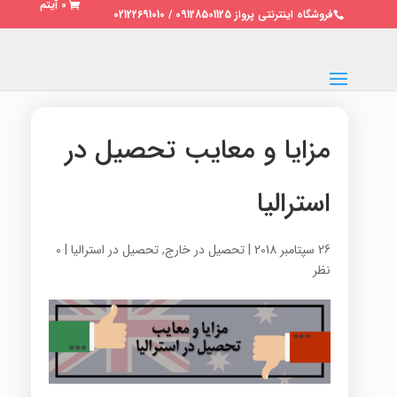
0 آیتم
فروشگاه اینترنتی پرواز 09128501125 / 02122691010
مزایا و معایب تحصیل در
استرالیا
26 سپتامبر 2018
|
تحصیل در خارج
,
تحصیل در استرالیا
|
0
نظر