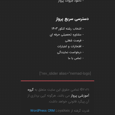
دانلود جزوات پرواز
دسترسی سریع پرواز
انتخاب رشته کنکور 1403
مشاوره تحصیلی حرفه ای
فرصت شغلی
افتخارات و اعتبارات
درخواست نمایندگی
تماس با ما
[rev_slider alias="nemad-logo"]
2021© تمامی حقوق این سایت متعلق به
گروه
آموزشی پرواز
می باشد، هرگونه کپی برداری از
آن پیگرد قانونی خواهد داشت.
قدرت گرفته از
LoyalAxis
WordPress CRM