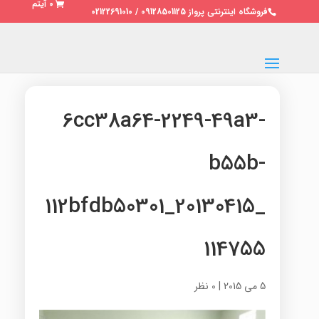
0 آیتم
فروشگاه اینترنتی پرواز 09128501125 / 02122691010
6cc38a64-2249-49a3-
b55b-
112bfdb50301_20130415_
114755
5 می 2015
|
0 نظر