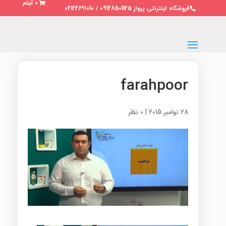
0 آیتم
فروشگاه اینترنتی پرواز 09128501125 / 02122691010
farahpoor
28 نوامبر 2015
|
0 نظر