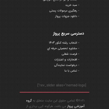
سبد خرید
رهگیری مرسولات پستی
دانلود جزوات پرواز
دسترسی سریع پرواز
انتخاب رشته کنکور 1403
مشاوره تحصیلی حرفه ای
فرصت شغلی
افتخارات و اعتبارات
درخواست نمایندگی
تماس با ما
[rev_slider alias="nemad-logo"]
2021© تمامی حقوق این سایت متعلق به
گروه
آموزشی پرواز
می باشد، هرگونه کپی برداری از