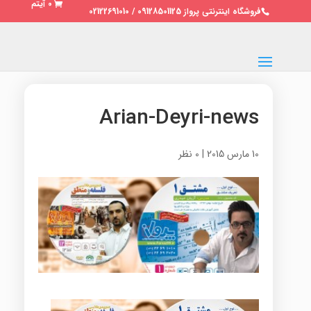
0 آیتم
فروشگاه اینترنتی پرواز 09128501125 / 02122691010
Arian-Deyri-news
10 مارس 2015
|
0 نظر