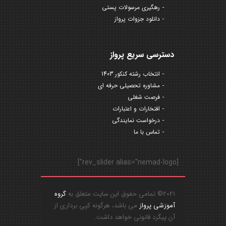
رهگیری مرسولات پستی
دانلود جزوات پرواز
دسترسی سریع پرواز
انتخاب رشته کنکور 1403
مشاوره تحصیلی حرفه ای
فرصت شغلی
افتخارات و اعتبارات
درخواست نمایندگی
تماس با ما
[rev_slider alias="nemad-logo"]
2021© تمامی حقوق این سایت متعلق به
گروه
آموزشی پرواز
می باشد، هرگونه کپی برداری از
آن پیگرد قانونی خواهد داشت.