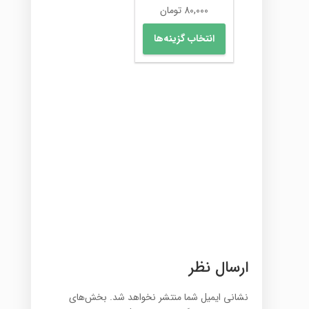
صفحه
80,000
تومان
محصول
این
انتخاب
انتخاب گزینه‌ها
محصول
شوند
دارای
انواع
مختلفی
می
باشد.
گزینه
ها
ممکن
است
در
صفحه
محصول
انتخاب
شوند
ارسال نظر
نشانی ایمیل شما منتشر نخواهد شد.
بخش‌های