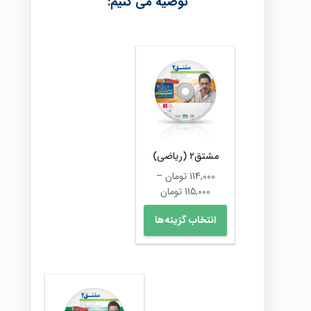
توصیه می کنیم:
مشتق۲ (ریاضی)
114,000
تومان
–
محدوده
115,000
تومان
قیمت:
این
انتخاب گزینه‌ها
114,000 تومان
محصول
تا
دارای
115,000 تومان
انواع
مختلفی
می
باشد.