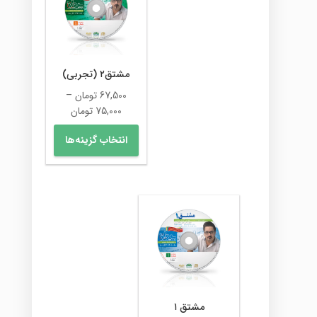
گزینه
ها
ممکن
است
در
مشتق۲ (تجربی)
صفحه
67,500
تومان
–
محصول
محدوده
75,000
تومان
انتخاب
قیمت:
این
شوند
انتخاب گزینه‌ها
67,500 تومان
محصول
تا
دارای
75,000 تومان
انواع
مختلفی
می
باشد.
گزینه
ها
ممکن
است
در
مشتق ۱