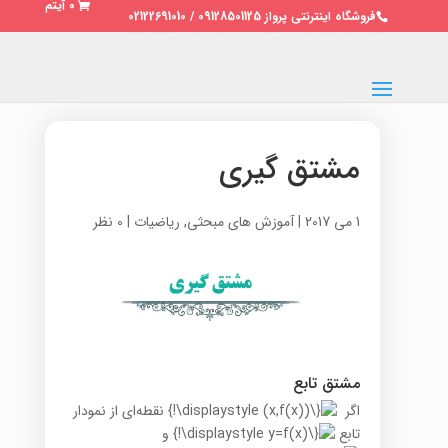
0 آیتم
فروشگاه اینترنتی پرواز 09128501125 / 02122691010
مشتق گیری
1 می 2017
|
آموزش های مبحثی
,
ریاضیات
|
0 نظر
مشتق تابع
اگر
نقطه‌ای از نمودار
تابع
و