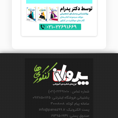
شماره تماس : ۲۲۶۹۱۰۱۰-(۰۲۱)
پشتیبانی فروشگاه اینترنتی: ۰۹۱۲۸۵۰۱۱۲۵
سامانه پیام کوتاه: ۳۰۰۰۸۰۰۸
پست الکترونیک: info@parvaz99.ir
صندوق پستی: ۱۹۴۹-۱۹۳۹۵