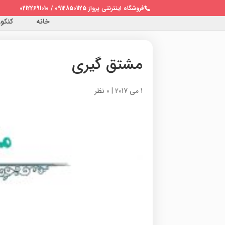
فروشگاه اینترنتی پرواز 09128501125 / 02122691010
خانه
کنکور 
مشتق گیری
1 می 2017
|
0 نظر