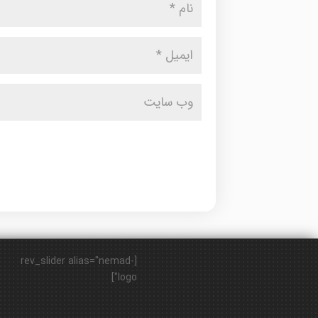
[rev_slider alias="nemad-
logo"]