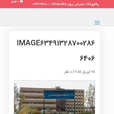
0 آیتم
فروشگاه اینترنتی پرواز 09128501125 / 02122691010
IMAGE63491328700286
6406
28 آوریل 2015
|
0 نظر