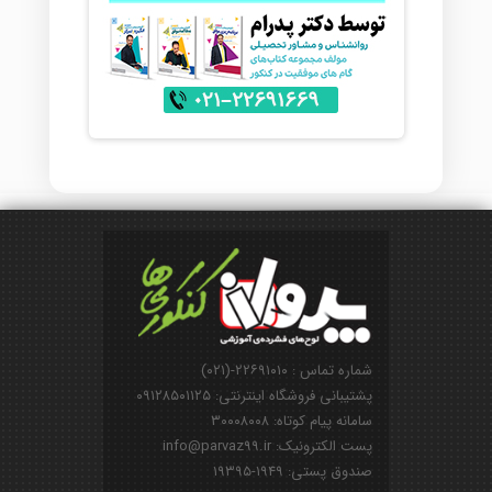
شماره تماس : ۲۲۶۹۱۰۱۰-(۰۲۱)
پشتیبانی فروشگاه اینترنتی: ۰۹۱۲۸۵۰۱۱۲۵
سامانه پیام کوتاه: ۳۰۰۰۸۰۰۸
پست الکترونیک: info@parvaz99.ir
صندوق پستی: ۱۹۴۹-۱۹۳۹۵