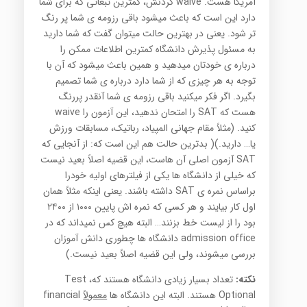
آمریکا هست. waive کردنش، کمترین تبعاتی که برای شما
دارد این است که باعث میشود باقی رزومه ی شما پر رنگ
تر شود. یعنی در بهترین حالت میتوان گفت که شما دارید
به مسئول پذیرش دانشگاه کمترین اطلاعات ممکن را
درباره ی خودتان میدهید و همین باعث میشود که آن با
توجه به هر چیزی که از شما دارد درباره ی شما تصمیم
بگیرد. اگر فکر میکنید باقی رزومه ی شما آنقدر پررنگ
هست که SAT را امتحان ندهید، این آزمون را waive
کنید. (مثلاً مقام جهانی المپیاد، رباتیک، مسابقات ورزش
یا… دارید.)( بدترین حالت هم این است که: از آنجایی که
SAT آزمون اصلی آن هاست، این قضیه اصلاً بعید نیست
که خیلی از دانشگاه ها یکی از فیلترهای اولیه خودرا
براساس نمره ی SAT داشته باشند. یعنی اینکه مثلاً همان
اول کار بیایند و هر کسی که نمره اش پایین ۱۰۰۰ از ۲۴۰۰
بود را از لیست خط بزنند… البته هیچ کس نمیداند که در
admission office دانشگاه ها چطوری دانش آموزان
بررسی میشوند، ولی این قضیه اصلاً بعید نیست.)
نکته:
تعداد بسیار زیادی دانشگاه هستند که، Test
Optional هستند. البته این دانشگاه ها
معمولاً
financial