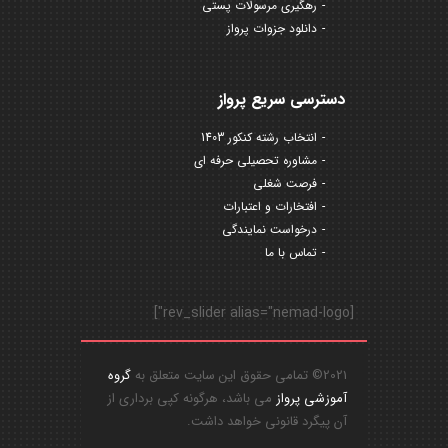
رهگیری مرسولات پستی
دانلود جزوات پرواز
دسترسی سریع پرواز
انتخاب رشته کنکور 1403
مشاوره تحصیلی حرفه ای
فرصت شغلی
افتخارات و اعتبارات
درخواست نمایندگی
تماس با ما
[rev_slider alias="nemad-logo"]
2021© تمامی حقوق این سایت متعلق به
گروه
آموزشی پرواز
می باشد، هرگونه کپی برداری از
آن پیگرد قانونی خواهد داشت.