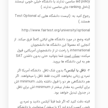
aid policy مناسبی ندارند یا دانشگاه خیلی خوبی نیستند
(داخل ranking جای مناسبی ندارند.)
رجوع کنید به: (لیست دانشگاه هایی که Test Optional
هستند.)
http://www.fairtest.org/university/optional
البته وضع در مورد دانشگاه های ایالتی کاملاً فرق میکند. از
آنجایی که معمولاً این دانشگاه ها دانشجویان
international را راحت تر از دانشجویان آمریکایی قبول
میکنند؛
ممکن است
شما بتوانید حتی بدون داشتن SAT
هم به این دانشگاه ها بروید.
۴-
تافل
یا
آیلتس؟
بدون شک تافل. دانشگاه آمریکا اگر
نمره ی زبانی بخواهند اکثریت فقط تافل را میخواهند. اگر
هم دانشگاهی هر دو را قبول داشته باشد، minimum اش
برای آیلتس یه مقدار بیشتر از minimum اش برای تافل
در جدول تبدیل خواهد بود.
البته دقت کنید که اگر شما قبلاً آیلتس دادید و نمره ی
خوبی کسب کرده اید (۷ یا بیشتر) میتوانید، با دانشگاه