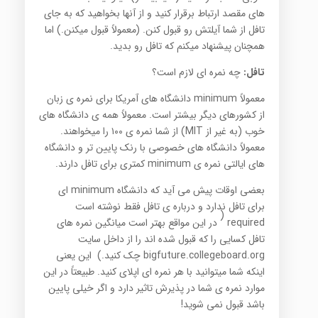
های مقصد ارتباط برقرار کنید و از آنها بخواهید که به جای
تافل از شما آیلتش رو قبول کنن. (معمولاً قبول میکنن.) اما
همچنان پیشنهاد میکنم که تافل رو بدید.
تافل:
چه نمره ای لازم است؟
معمولاً minimum دانشگاه های آمریکا برای نمره ی زبان
از کشورهای دیگر بیشتر است. معمولاً همه ی دانشگاه های
خوب (به غیر از MIT) از شما نمره ی ۱۰۰ را میخواهند.
معمولاً دانشگاه های خصوصی با رنک پایین تر و دانشگاه
های ایالتی نمره ی minimum کمتری برای تافل دارند.
بعضی اوقات پیش می آید که دانشگاه minimum ای
برای تافل ندارد و درباره ی تافل فقط نوشته است
(
required
در این مواقع بهتر است میانگین نمره های
تافل کسایی را که قبول شده اند را از داخل سایت
bigfuture.collegeboard.org چک کنید.) این یعنی
اینکه شما میتوانید با هر نمره ای اپلای کنید. طبیعتاً در این
موارد نمره ی شما در پذیرش تاثیر دارد و اگر خیلی پایین
باشد قبول نمی شوید!