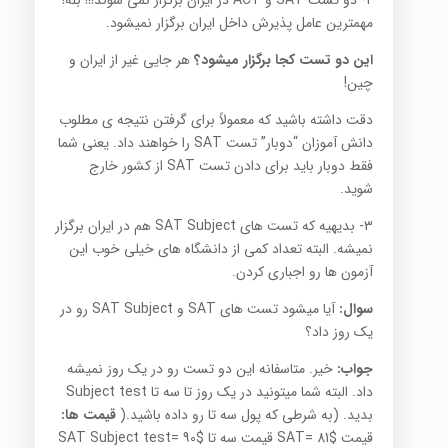
۲- دو تست SAT و ACT در ایران برگزار نمی شوند!!! بله!
مهمترین عامل پذیرش داخل ایران برگزار نمیشود.
این دو تست کجا
برگزار
میشود؟
هر جایی غیر از ایران و
چین!
دقت داشته باشید که معمولاً برای گرفتن نتیجه ی مطلوب
دانش آموزان “دوبار” تست SAT را خواهند داد. یعنی شما
فقط دوبار باید برای دادن تست SAT از کشور خارج
شوید.
۳- بدیهیه که تست های
SAT Subject
هم در ایران برگزار
نمیشه. البته تعداد کمی از دانشگاه های خیلی خوب این
آزمون ها رو اجباری کردن.
سوال
:
آیا میشود تست های SAT و SAT Subject رو در
یک روز داد؟
جواب
:
خیر. متاسفانه این دو تست رو در یک روز نمیشه
داد. البته شما میتونید در یک روز تا سه تا Subject test
بدید. (به شرطی که پول سه تا رو داده باشید.(
قیمت
ها
:
قیمت SAT= 81$ قیمت سه تا SAT Subject test= 90$