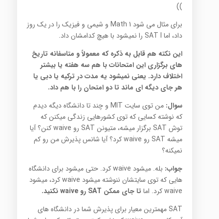
))
برای مثال می شود Math 1 و شیمی و فیزیک را در یک روز
داد، اما SAT I را نمیشود با هیچ کدامشان داد.
این نکته هم قابل به ذکره که معمولاً و متاسفانه تاریخ
های برگزاری این امتحانات با هم سه هفته یا بیشتر
اختلاف دارد. یعنی نمیشود یه مدت در ترکیه یا دبی یا
هر جای دیگه ای ماند تا دو امتحان را با هم داد.
سوال:
من توی سایت MIT و چند تا دانشگاه دیگه دیدم
که نوشته کسایی که توی کشورهایی زندگی میکنن که
توش SAT برگزار میشه، متیونن SAT رو waive کنن؟ آیا
میشه SAT رو waive کرد؟ آیا شانس پذیرش من رو کم
نمیکنه؟
جواب:
بله. میشود waive کرد. حتی میشود برای دانشگاه
هایی که توی سایتشان ننوشته میشود waive کرد، میشود
waive کرد. اما
تا
جای
ممکن
SAT
رو
waive
نکنید
.
SAT مهمترین معیار برای پذیرش شما در دانشگاه های