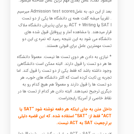
میشود گفت، عامل بعدی مهم ترین عامل شناخته میشود.
بعد از این دو، به عاملAdmission test scores میرسیم
. تقریباً میشه گفت همه ی دانشگاه ها یکی از دو تست
SAT I
یا
ACT + Writing رو برای پذیرش دانشگاه ملاک
قرار میدهند. با مشاهده آمار و پروفایل قبول شده های
دانشگاه می شود به این نتیجه رسید که نمره ی این دو
تست مهمترین عامل برای قبولی هستند.
* نیازی به دادن هر دوی تست ها نیست. معمولاً دانشگاه
ها هر دو تست را قبول دارند. البته ممکن است دانشگاهی
وجود داشته باشد که فقط یکی از دو تست را قبول کند. اما
تجربه ی ثابت کرده است که اکثر دانشگاه های خوب، هر
دو تست ها را قبول دارند و معمولاً هم هیچ کدام رو به
دیگری ترجیح نمیدهند. البته دادن هر کدام از تست ها در
نقاط خاصی از آمریکا رایجتراست.
داخل متن به جای اینکه هر دفعه نوشته شود “SAT یا
ACT” فقط از: “SAT” استفاده شده. که این قضیه دلیلی
بر ارجعیت SAT به ACT نیست.