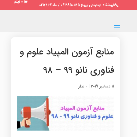
0 آیتم
فروشگاه اینترنتی پرواز 09128501125 / 02122691010
منابع آزمون المپیاد علوم و
فناوری نانو ۹۹ – ۹۸
11 دسامبر 2019
|
0 نظر