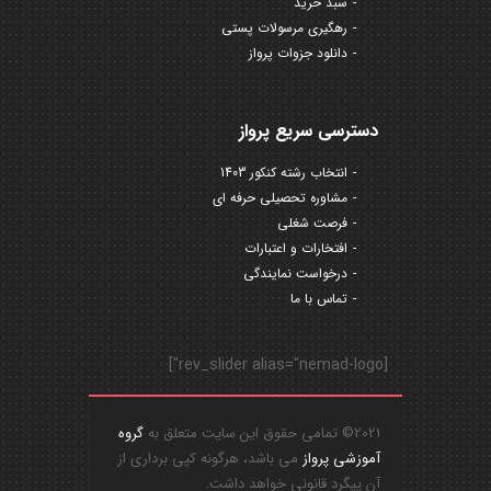
سبد خرید
رهگیری مرسولات پستی
دانلود جزوات پرواز
دسترسی سریع پرواز
انتخاب رشته کنکور 1403
مشاوره تحصیلی حرفه ای
فرصت شغلی
افتخارات و اعتبارات
درخواست نمایندگی
تماس با ما
[rev_slider alias="nemad-logo"]
2021© تمامی حقوق این سایت متعلق به
گروه
آموزشی پرواز
می باشد، هرگونه کپی برداری از
آن پیگرد قانونی خواهد داشت.