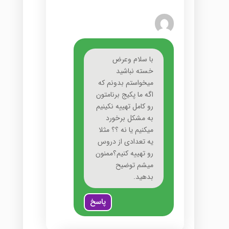
با سلام وعرض
خسته نباشید
میخواستم بدونم که
اگه ما پکیج برنامتون
رو کامل تهییه نکینیم
به مشکل برخورد
میکنیم یا نه ؟؟ مثلا
یه تعدادی از دروس
رو تهییه کنیم؟ممنون
میشم توضیح
بدهید.
پاسخ