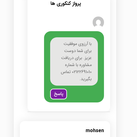
پرواز کنکوری ها
با آرزوی موفقیت
برای شما دوست
عزیز. برای دریافت
مشاوره با شماره
02122691010 تماس
بگیرید.
پاسخ
mohsen