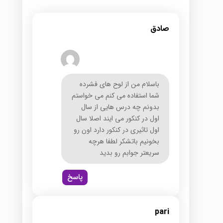
صادق
باسلام من از لوح هاي فشرده
شما استفاده مي كنم مي خواستم
بدونم چه درس هايي از سال
اول در كنكور مي ايند اصلا سال
اول تاثيري در كنكور دارد اون رو
بخونيم باتشكر لطفا هرچه
سريعتر جوابم رو بديد
پاسخ
pari