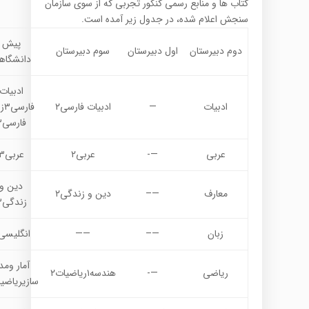
کتاب ها و منابع رسمی کنکور تجربی که از سوی سازمان
سنجش اعلام شده، در جدول زیر آمده است.
پیش
دوم دبیرستان
اول دبیرستان
سوم دبیرستان
دانشگاه
ادبیات
ادبیات
—
ادبیات فارسی۲
فار
فارسی۳
عربی
—-
عربی۲
عربی۳
دین و
معارف
—–
دین و زندگی۲
زندگی۳
زبان
—–
——
انگلیسی۳
آمار ومد
ریاضی
—-
هندسه۱ریاضیات۲
سازیریاضیا