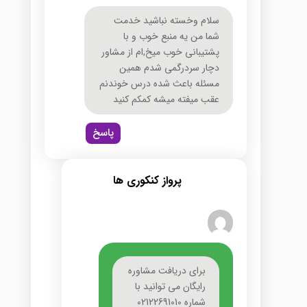
سلام وخسته نباشید خدمت
شما من یه منبع خوب و با
پشتیبانی خوب میخ,ام از مشاور
دچار سردرگمی شدم همین
مسئله باعث شده درس خوندنم
عقب میفته میشه کمکم کنید
پاسخ
پرواز کنکوری ها
برای دریافت مشاوره
رایگان می توانید با
شماره 02122691010