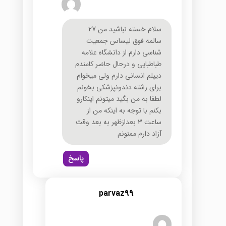
سلام خسته نباشيد من 27
سالمه فوق ليساس جمعيت
شناسي دارم از دانشگاه علامه
طباطبايي و درحال حاضر كامندم
ديپلم انساني دارم ولي ميخوام
براي رشته دندونپزشكي بخونم
لطفا به من بگيد ميتونم اينكارو
بكنم با توجه به اينكه من از
ساعت 3 بعدازظهر به بعد وقت
آزاد دارم ممنونم
پاسخ
parvaz99