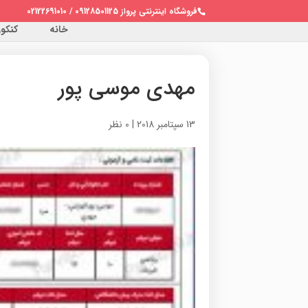
فروشگاه اینترنتی پرواز 09128501125 / 02122691010
خانه
کنکور 
مهدی موسی پور
13 سپتامبر 2018
|
0 نظر