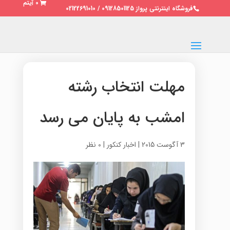
0 آیتم
فروشگاه اینترنتی پرواز 09128501125 / 02122691010
مهلت انتخاب رشته
امشب به پایان می رسد
3 آگوست 2015
|
اخبار کنکور
|
0 نظر