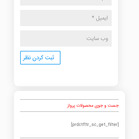
جست و جوی محصولات پرواز
[prdctfltr_sc_get_filter]