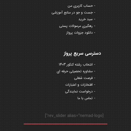
حساب کاربری من
جست و جو در منابع آموزشی
سبد خرید
رهگیری مرسولات پستی
دانلود جزوات پرواز
دسترسی سریع پرواز
انتخاب رشته کنکور 1403
مشاوره تحصیلی حرفه ای
فرصت شغلی
افتخارات و اعتبارات
درخواست نمایندگی
تماس با ما
[rev_slider alias="nemad-logo"]