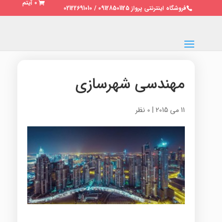
0 آیتم
فروشگاه اینترنتی پرواز 09128501125 / 02122691010
مهندسی شهرسازی
11 می 2015
|
0 نظر