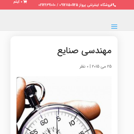
0 آیتم
فروشگاه اینترنتی پرواز 09128501125 / 02122691010
مهندسی صنایع
25 می 2015
|
0 نظر