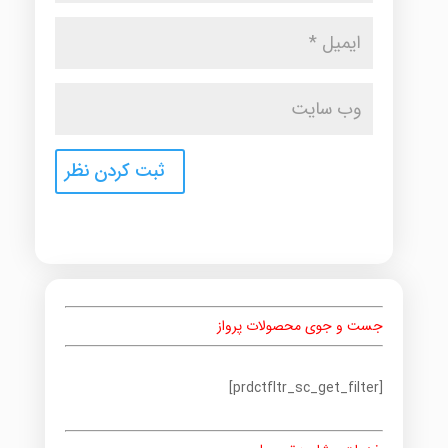
جست و جوی محصولات پرواز
[prdctfltr_sc_get_filter]