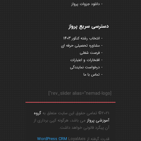
دانلود جزوات پرواز
دسترسی سریع پرواز
انتخاب رشته کنکور 1403
مشاوره تحصیلی حرفه ای
فرصت شغلی
افتخارات و اعتبارات
درخواست نمایندگی
تماس با ما
[rev_slider alias="nemad-logo"]
2021© تمامی حقوق این سایت متعلق به
گروه
آموزشی پرواز
می باشد، هرگونه کپی برداری از
آن پیگرد قانونی خواهد داشت.
قدرت گرفته از
LoyalAxis
WordPress CRM