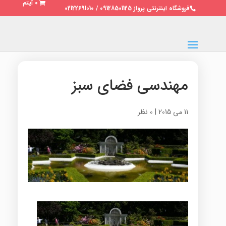
0 آیتم
فروشگاه اینترنتی پرواز 09128501125 / 02122691010
مهندسی فضای سبز
11 می 2015
|
0 نظر