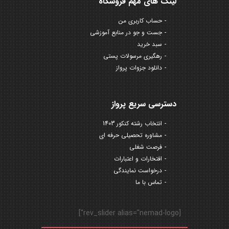
لینک های مهم فروشگاه
حساب کاربری من
جست و جو در منابع آموزشی
سبد خرید
رهگیری مرسولات پستی
دانلود جزوات پرواز
دسترسی سریع پرواز
انتخاب رشته کنکور 1403
مشاوره تحصیلی حرفه ای
فرصت شغلی
افتخارات و اعتبارات
درخواست نمایندگی
تماس با ما
[rev_slider alias="nemad-logo"]