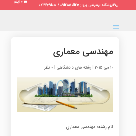
0 آیتم
فروشگاه اینترنتی پرواز 09128501125 / 02122691010
مهندسی معماری
10 می 2015
|
رشته های دانشگاهی
|
0 نظر
نام رشته: مهندسی معماری