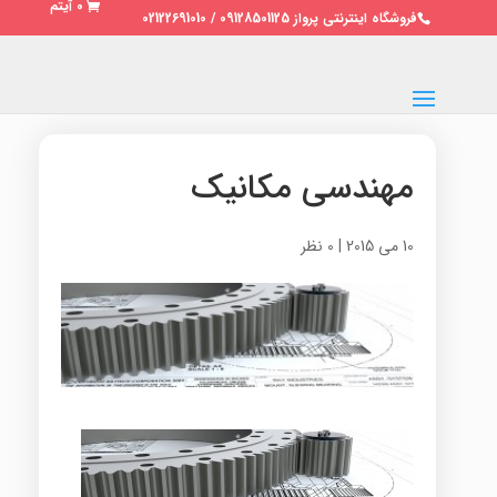
0 آیتم
فروشگاه اینترنتی پرواز 09128501125 / 02122691010
مهندسی مکانیک
10 می 2015
|
0 نظر