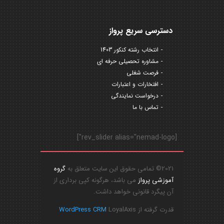
دسترسی سریع پرواز
انتخاب رشته کنکور 1403
مشاوره تحصیلی حرفه ای
فرصت شغلی
افتخارات و اعتبارات
درخواست نمایندگی
تماس با ما
[rev_slider alias="nemad-logo"]
2021© تمامی حقوق این سایت متعلق به
گروه
آموزشی پرواز
می باشد، هرگونه کپی برداری از
آن پیگرد قانونی خواهد داشت.
قدرت گرفته از
LoyalAxis
WordPress CRM