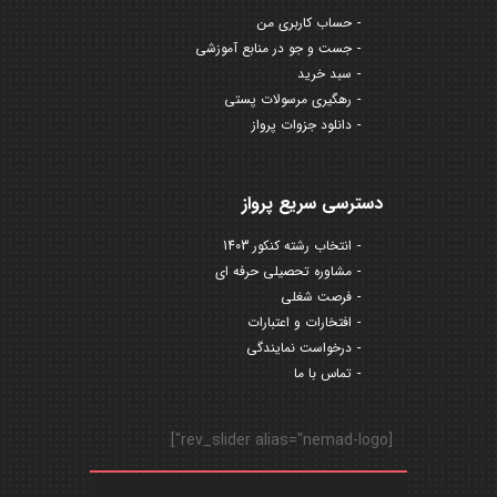
حساب کاربری من
جست و جو در منابع آموزشی
سبد خرید
رهگیری مرسولات پستی
دانلود جزوات پرواز
دسترسی سریع پرواز
انتخاب رشته کنکور 1403
مشاوره تحصیلی حرفه ای
فرصت شغلی
افتخارات و اعتبارات
درخواست نمایندگی
تماس با ما
[rev_slider alias="nemad-logo"]