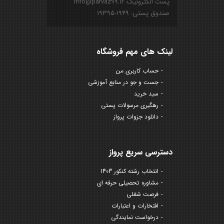
پست الکترونیک: info@parvaz99.ir
صندوق پستی: ۱۹۴۹-۱۹۳۹۵
لینک های مهم فروشگاه
حساب کاربری من
جست و جو در منابع آموزشی
سبد خرید
رهگیری مرسولات پستی
دانلود جزوات پرواز
دسترسی سریع پرواز
انتخاب رشته کنکور 1403
مشاوره تحصیلی حرفه ای
فرصت شغلی
افتخارات و اعتبارات
درخواست نمایندگی