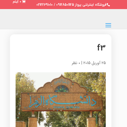
0 آیتم
فروشگاه اینترنتی پرواز 09128501125 / 02122691010
f3
25 آوریل 2015
|
0 نظر