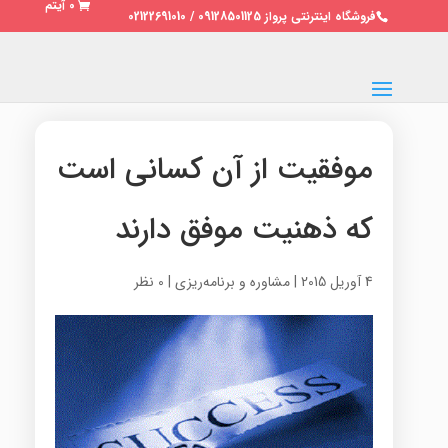
0 آیتم
فروشگاه اینترنتی پرواز 09128501125 / 02122691010
موفقیت از آن کسانی است
که ذهنیت موفق دارند
4 آوریل 2015
|
مشاوره و برنامه‌ریزی
|
0 نظر