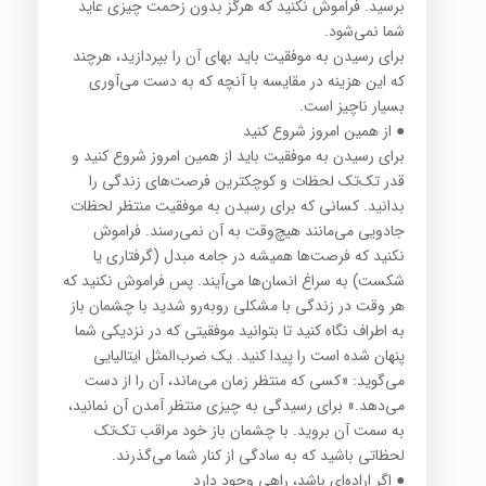
برسید. فراموش نكنید كه هرگز بدون زحمت چیزی عاید
شما نمی‌شود.
برای رسیدن به موفقیت باید بهای آن را بپردازید، هرچند
كه این هزینه در مقایسه با آنچه كه به دست می‌آوری
بسیار ناچیز است.
● از همین امروز شروع كنید
برای رسیدن به موفقیت باید از همین امروز شروع كنید و
قدر تك‌تك لحظات و كوچكترین فرصت‌های زندگی را
بدانید. كسانی كه برای رسیدن به موفقیت منتظر لحظات
جادویی می‌مانند هیچ‌وقت به آن نمی‌رسند. فراموش
نكنید كه فرصت‌ها همیشه در جامه مبدل (گرفتاری یا
شكست) به سراغ انسان‌ها می‌آیند. پس فراموش نكنید كه
هر وقت در زندگی با مشكلی روبه‌رو شدید با چشمان باز
به اطراف نگاه كنید تا بتوانید موفقیتی كه در نزدیكی شما
پنهان شده است را پیدا كنید. یك ضرب‌المثل ایتالیایی
می‌گوید: «كسی كه منتظر زمان می‌ماند، آن را از دست
می‌دهد.» برای رسیدگی به چیزی منتظر آمدن آن نمانید،
به سمت آن بروید. با چشمان باز خود مراقب تك‌تك
لحظاتی باشید كه به سادگی از كنار شما می‌گذرند.
● اگر اراده‌ای باشد، راهی وجود دارد