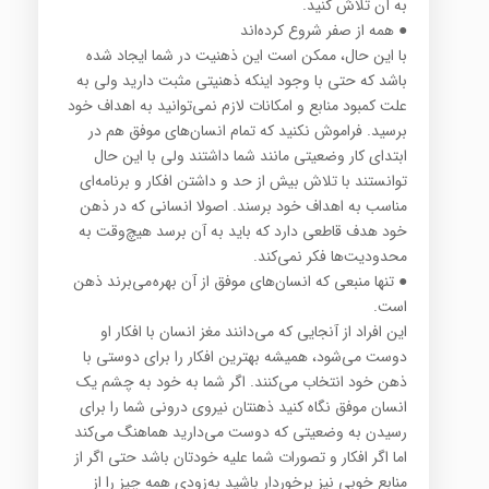
به آن تلاش كنید.
● همه از صفر شروع كرده‌اند
با این حال، ممكن است این ذهنیت در شما ایجاد شده
باشد كه حتی با وجود اینكه ذهنیتی مثبت دارید ولی به
علت كمبود منابع و امكانات لازم نمی‌توانید به اهداف خود
برسید. فراموش نكنید كه تمام انسان‌های موفق هم در
ابتدای كار وضعیتی مانند شما داشتند ولی با این حال
توانستند با تلاش بیش از حد و داشتن افكار و برنامه‌ای
مناسب به اهداف خود برسند. اصولا انسانی كه در ذهن
خود هدف قاطعی دارد كه باید به آن برسد هیچ‌وقت به
محدودیت‌ها فكر نمی‌كند.
● تنها منبعی كه انسان‌های موفق از آن بهره می‌برند ذهن
است.
این افراد از آنجایی كه می‌دانند مغز انسان با افكار او
دوست می‌شود، همیشه بهترین افكار را برای دوستی با
ذهن خود انتخاب می‌كنند. اگر شما به خود به چشم یك
انسان موفق نگاه كنید ذهنتان نیروی درونی شما را برای
رسیدن به وضعیتی كه دوست می‌دارید هماهنگ می‌كند
اما اگر افكار و تصورات شما علیه خودتان باشد حتی اگر از
منابع خوبی نیز برخوردار باشید به‌زودی همه چیز را از