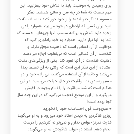
برای رسیدن به موفقیت باید به تلاش خود بیفزایید. این
مهم نیست كه شما در چه سن و سالی هستید. تفكر
مسموم «دیگر دیر شده» را از خود دور كنید تا به شما ثابت
شود برای كسی كه اراده‌ای در خود می‌بیند همواره راهی
وجود دارد. تلاش و برنامه مناسب تنها چیزهایی هستند كه
شما به آنها نیاز دارید. همواره به خود یادآوری كنید كه
موفقیت از آن كسانی است كه ذهنیت موفق دارند و
شكست از آن كسانی است كه بی‌تفاوت اجازه می‌دهند
ذهنیت شكست در آنها نفوذ كند. یكی از ویژگی‌های مثبت
استفاده از این تفكر این است كه وقتی به آن تسلط پیدا
می‌كنید و دائما از آن استفاده می‌كنید، بی‌اراده خود را در
مسیر رسیدن به موفقیت در حال حركت می‌بینید. در این
هنگام است كه شما موفقیت را با تمام وجود در آغوش
می‌گیرد و از این موضع تعجب می‌كنید كه در این چند سال
كجا بوده است!
● هیچ‌وقت گول احساسات خود را نخورید
روزی شاگردی به دیدن استاد خود می‌رود و به او می‌گوید
قدرت تمركز حواس ندارم و نمی‌توانم كارهایم را درست
انجام دهم. استاد در جواب شاگردش به او می‌گوید: