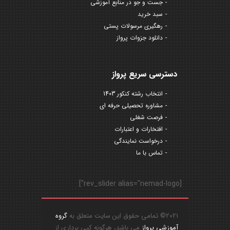
جست و جو در منابع آموزشی
سبد خرید
رهگیری مرسولات پستی
دانلود جزوات پرواز
دسترسی سریع پرواز
انتخاب رشته کنکور 1403
مشاوره تحصیلی حرفه ای
فرصت شغلی
افتخارات و اعتبارات
درخواست نمایندگی
تماس با ما
[rev_slider alias="nemad-logo"]
2021© تمامی حقوق این سایت متعلق به
گروه
آموزشی پرواز
می باشد، هرگونه کپی برداری از