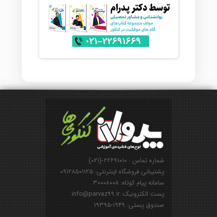
شماره تماس : ۲۲۶۹۱۰۱۰-(۰۲۱)
پشتیبانی فروشگاه اینترنتی: ۰۹۱۲۸۵۰۱۱۲۵
سامانه پیام کوتاه: ۳۰۰۰۸۰۰۸
پست الکترونیک: info@parvaz99.ir
صندوق پستی: ۱۹۴۹-۱۹۳۹۵