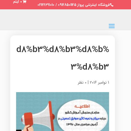
0 آیتم
فروشگاه اینترنتی پرواز 09128501125 / 02122691010
%d8%b3%d8%b3%d8%b
3%d8%b3
1 نوامبر 2016
|
0 نظر