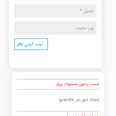
جست و جوی محصولات پرواز
[prdctfltr_sc_get_filter]