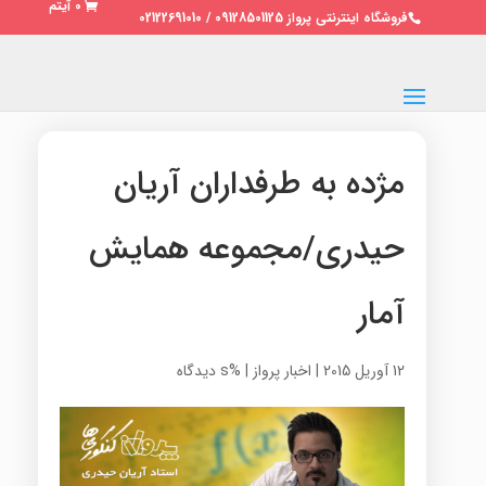
0 آیتم
فروشگاه اینترنتی پرواز 09128501125 / 02122691010
مژده به طرفداران آریان
حیدری/مجموعه همایش
آمار
12 آوریل 2015
|
اخبار پرواز
|
%s دیدگاه